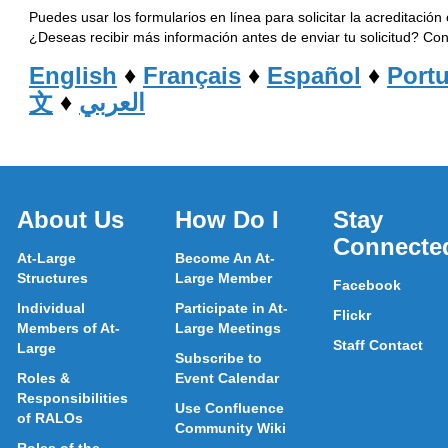
Puedes usar los formularios en línea para solicitar la acreditació
¿Deseas recibir más información antes de enviar tu solicitud? Co
English
♦
Français
♦
Español
♦
Port
文
♦
العربي
About Us
How Do I
Stay
Connecte
At-Large
Become An At-
Structures
Large Member
Facebook
Individual
Participate in At-
Flickr
Members of At-
Large Meetings
Staff Contact
Large
Subscribe to
Roles &
Event Calendar
Responsibilities
Use Confluence
of RALOs
Community Wiki