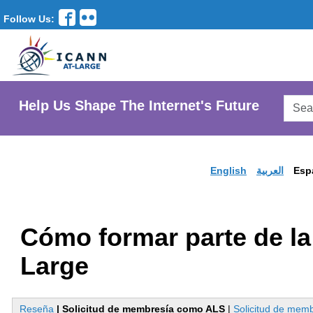
Follow Us:
Searc
Help Us Shape The Internet's Future
AtLar
Websi
English
العربية
Esp
Cómo formar parte de l
Large
Reseña
|
Solicitud de membresía como ALS
|
Solicitud de memb