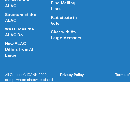
Roles of the
Find Mailing
ALAC
Lists
Structure of the
Participate in
ALAC
Vote
What Does the
Chat with At-
ALAC Do
Large Members
How ALAC
Differs from At-
Large
All Content © ICANN 2019,
Privacy Policy
Terms of
except where otherwise stated