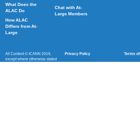
What Does the
Chat with At-
ALAC Do
Large Members
How ALAC
Differs from At-
Large
All Content © ICANN 2019,
Privacy Policy
Terms of
except where otherwise stated