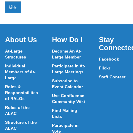
About Us
How Do I
Stay
Connecte
At-Large
Become An At-
Structures
Large Member
Facebook
Individual
Participate in At-
Flickr
Members of At-
Large Meetings
Staff Contact
Large
Subscribe to
Roles &
Event Calendar
Responsibilities
Use Confluence
of RALOs
Community Wiki
Roles of the
Find Mailing
ALAC
Lists
Structure of the
Participate in
ALAC
Vote