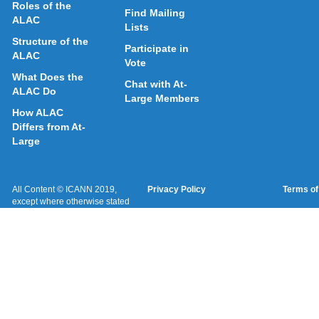
Roles of the
Find Mailing
ALAC
Lists
Structure of the
Participate in
ALAC
Vote
What Does the
Chat with At-
ALAC Do
Large Members
How ALAC
Differs from At-
Large
All Content © ICANN 2019,
Privacy Policy
Terms of
except where otherwise stated