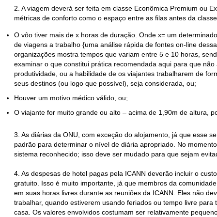
2. A viagem deverá ser feita em classe Econômica Premium ou Exec
métricas de conforto como o espaço entre as filas antes da class
O vôo tiver mais de x horas de duração. Onde x= um determina
de viagens a trabalho {uma análise rápida de fontes on‐line dess
organizações mostra tempos que variam entre 5 e 10 horas, sen
examinar o que constitui prática recomendada aqui para que não
produtividade, ou a habilidade de os viajantes trabalharem de fo
seus destinos (ou logo que possível), seja considerada, ou;
Houver um motivo médico válido, ou;
O viajante for muito grande ou alto – acima de 1,90m de altura, p
3. As diárias da ONU, com exceção do alojamento, já que esse 
padrão para determinar o nível de diária apropriado. No moment
sistema reconhecido; isso deve ser mudado para que sejam evitad
4. As despesas de hotel pagas pela ICANN deverão incluir o custo
gratuito. Isso é muito importante, já que membros da comunidade
em suas horas livres durante as reuniões da ICANN. Eles não dev
trabalhar, quando estiverem usando feriados ou tempo livre para
casa. Os valores envolvidos costumam ser relativamente pequen