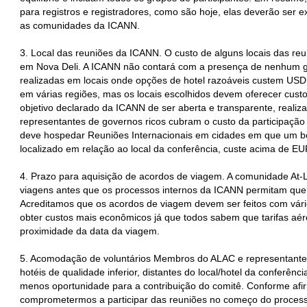
para registros e registradores, como são hoje, elas deverão ser e
as comunidades da ICANN.
3. Local das reuniões da ICANN. O custo de alguns locais das reu
em Nova Deli. A ICANN não contará com a presença de nenhum gr
realizadas em locais onde opções de hotel razoáveis custem USD
em várias regiões, mas os locais escolhidos devem oferecer cust
objetivo declarado da ICANN de ser aberta e transparente, realiz
representantes de governos ricos cubram o custo da participaçã
deve hospedar Reuniões Internacionais em cidades em que um bo
localizado em relação ao local da conferência, custe acima de E
4. Prazo para aquisição de acordos de viagem. A comunidade At‐
viagens antes que os processos internos da ICANN permitam que 
Acreditamos que os acordos de viagem devem ser feitos com vár
obter custos mais econômicos já que todos sabem que tarifas a
proximidade da data da viagem.
5. Acomodação de voluntários Membros do ALAC e representan
hotéis de qualidade inferior, distantes do local/hotel da conferên
menos oportunidade para a contribuição do comitê. Conforme afi
comprometermos a participar das reuniões no começo do process