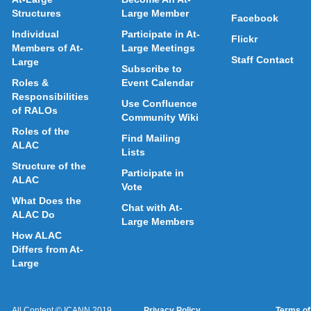
Structures
Large Member
Facebook
Individual
Participate in At-
Flickr
Members of At-
Large Meetings
Staff Contact
Large
Subscribe to
Roles &
Event Calendar
Responsibilities
Use Confluence
of RALOs
Community Wiki
Roles of the
Find Mailing
ALAC
Lists
Structure of the
Participate in
ALAC
Vote
What Does the
Chat with At-
ALAC Do
Large Members
How ALAC
Differs from At-
Large
All Content © ICANN 2019,
Privacy Policy
Terms of