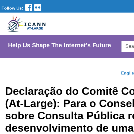
Follow Us:
Searc
Help Us Shape The Internet's Future
AtLar
Websi
Engli
Declaração do Comitê Co
(At-Large): Para o Cons
sobre Consulta Pública r
desenvolvimento de uma 