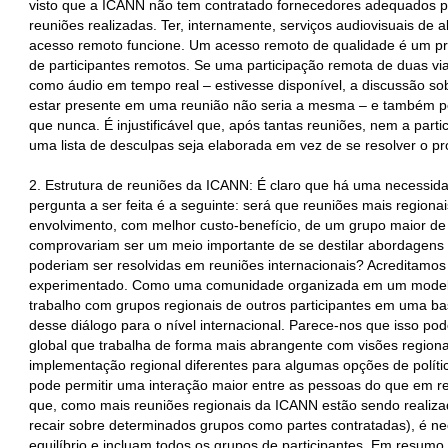
visto que a ICANN não tem contratado fornecedores adequados pa
reuniões realizadas. Ter, internamente, serviços audiovisuais de a
acesso remoto funcione. Um acesso remoto de qualidade é um pré
de participantes remotos. Se uma participação remota de duas via
como áudio em tempo real – estivesse disponível, a discussão so
estar presente em uma reunião não seria a mesma – e também per
que nunca. É injustificável que, após tantas reuniões, nem a part
uma lista de desculpas seja elaborada em vez de se resolver o p
2. Estrutura de reuniões da ICANN: É claro que há uma necessidade
pergunta a ser feita é a seguinte: será que reuniões mais regio
envolvimento, com melhor custo‐benefício, de um grupo maior de
comprovariam ser um meio importante de se destilar abordagens 
poderiam ser resolvidas em reuniões internacionais? Acreditamo
experimentado. Como uma comunidade organizada em um modelo 
trabalho com grupos regionais de outros participantes em uma bas
desse diálogo para o nível internacional. Parece‐nos que isso po
global que trabalha de forma mais abrangente com visões regiona
implementação regional diferentes para algumas opções de polí
pode permitir uma interação maior entre as pessoas do que em r
que, como mais reuniões regionais da ICANN estão sendo realiza
recair sobre determinados grupos como partes contratadas), é n
equilíbrio e incluam todos os grupos de participantes. Em resumo,