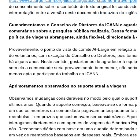
http://www.atlarge.icann.org/files/atlarge/alac-statement-travel-p
de consentimento sobre o conteúdo do texto original foi conduzi
interpretação entre a versão deste documento traduzida do inglês e 
Cumprimentamos o Conselho de Diretores da ICANN e agrade
comentários sobre a pesquisa pública realizada. Dessa form
política de viagens abrangente, ainda flexível, direcionada 
Provavelmente, o ponto de vista do comitê At‐Large em relação 
de voluntários, com exceção do Conselho de Diretores, pois temos
há alguns anos. Neste sentido, gostaríamos de agradecer à equip
sem ela a comunidade seria provavelmente bem menor, não seria
menos apta a participar do trabalho da ICANN.
Aprimoramentos observados no suporte atual a viagens
Observamos mudanças consideráveis no modo pelo qual o suporte
últimos anos. Quando o suporte começou, baseava‐se de forma 
em que os membros da comunidade pagavam antecipadamente por
reembolso – em prazos que costumavam ser consideráveis. Agora
interagimos diretamente com agentes de viagens da American Ex
nós. Recebemos diárias com base em uma quantia determinada pe
em vez de reembolsos baseados em despesas reais. Embora esse 