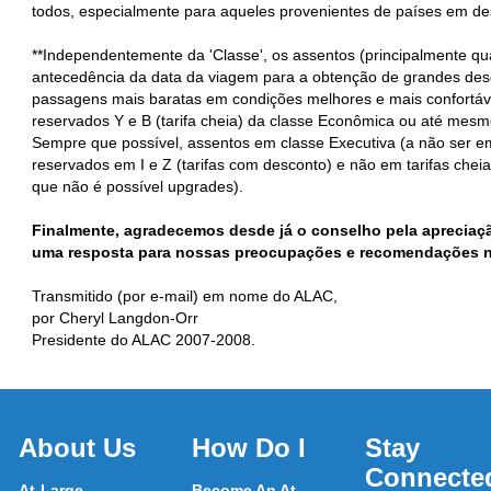
todos, especialmente para aqueles provenientes de países em de
**Independentemente da 'Classe', os assentos (principalmente qu
antecedência da data da viagem para a obtenção de grandes desc
passagens mais baratas em condições melhores e mais confortávei
reservados Y e B (tarifa cheia) da classe Econômica ou até mesm
Sempre que possível, assentos em classe Executiva (a não ser e
reservados em I e Z (tarifas com desconto) e não em tarifas cheia
que não é possível upgrades).
Finalmente, agradecemos desde já o conselho pela apreciaç
uma resposta para nossas preocupações e recomendações n
Transmitido (por e‐mail) em nome do ALAC,
por Cheryl Langdon‐Orr
Presidente do ALAC 2007‐2008.
About Us
How Do I
Stay
Connecte
At-Large
Become An At-