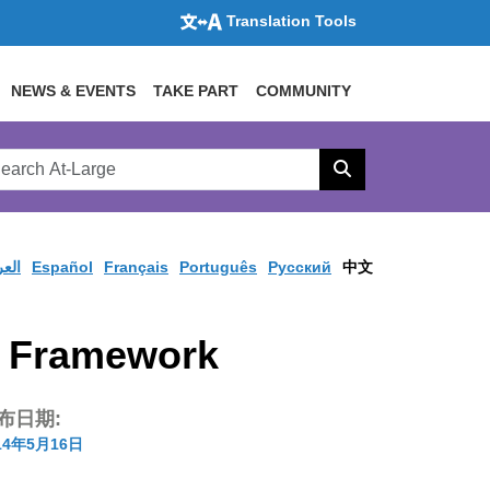
Translation Tools
NEWS & EVENTS
TAKE PART
COMMUNITY
rch
arge
Search
site
العر
Español
Français
Português
Pусский
中文
y Framework
布日期:
14年5月16日