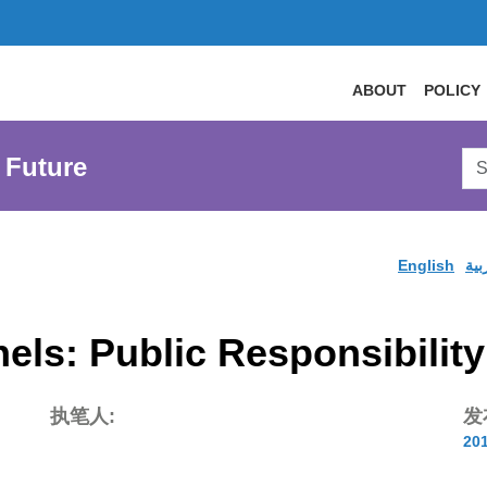
ABOUT
POLICY
Sea
 Future
AtL
Web
English
بية
els: Public Responsibilit
执笔人:
发
20