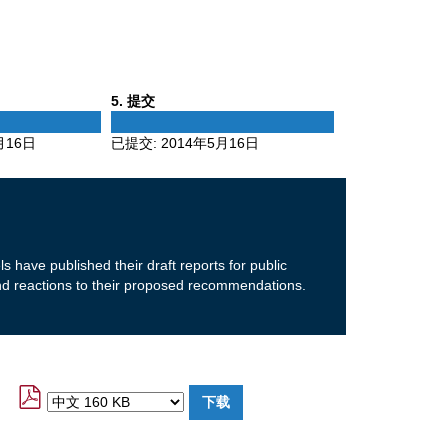
Phase
5
. 提交
5
月16日
已提交:
2014年5月16日
 have published their draft reports for public
d reactions to their proposed recommendations.