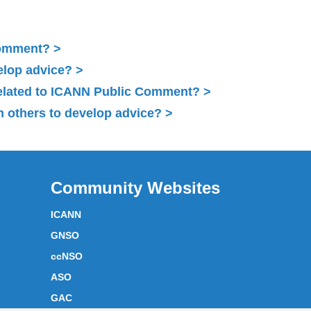
Comment?
elop advice?
related to ICANN Public Comment?
 others to develop advice?
Community Websites
ICANN
GNSO
ccNSO
ASO
GAC