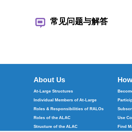
常见问题与解答
About Us
How
At-Large Structures
Become
Individual Members of At-Large
Partici
Roles & Responsibilities of RALOs
Subscr
Roles of the ALAC
Use Co
Structure of the ALAC
Find Ma