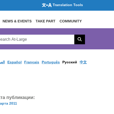
Translation Tools
NEWS & EVENTS
TAKE PART
COMMUNITY
rch
arge
Search
site
العر
Español
Français
Português
Pусский
中文
та публикации:
марта 2011