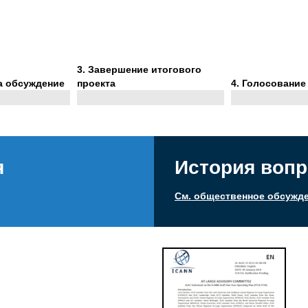
Phase
3
. Завершение итогового
3
Phase
а обсуждение
проекта
4
. Голосование
4
я
История вопр
См. общественное обсужден