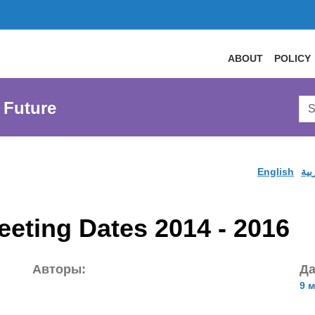
ABOUT
POLICY
Sea
 Future
AtL
Web
English
بية
eting Dates 2014 - 2016
Авторы:
Да
9 