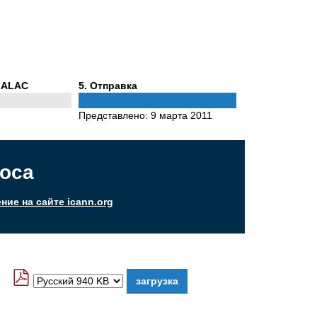
Phase
 ALAC
5
. Отправка
5
Представлено:
9 марта 2011
оса
ие на сайте icann.org