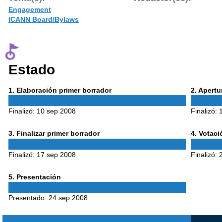
Engagement
ICANN Board/Bylaws
Estado
Phase
Phase
1
. Elaboración primer borrador
2
. Apert
1
2
Finalizó:
10 sep 2008
Finalizó:
Phase
Phase
3
. Finalizar primer borrador
4
. Votac
3
4
Finalizó:
17 sep 2008
Finalizó:
Phase
5
. Presentación
5
Presentado:
24 sep 2008