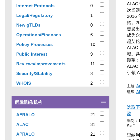
results
ALA
0
Internet Protocols
0
次当选
results
1
Legal/Regulatory
1
2016
results
始。20
0
New gTLDs
0
告发出
results
6
Operations/Finances
6
成为众望
results
起艾伦
10
Policy Processes
10
ALA
results
9
域。具
Public Interest
9
results
期望；
11
Reviews/Improvements
11
ALA
results
引领 A
3
Security/Stability
3
results
2
WHOIS
2
主题:
A
results
组织:
A
Select
所属组织/机构
a
选取下
checkbox
动
21
AFRALO
21
to
results
编制： IC
31
ALAC
31
filter
Staff
results
results
21
APRALO
21
里纳利亚
by