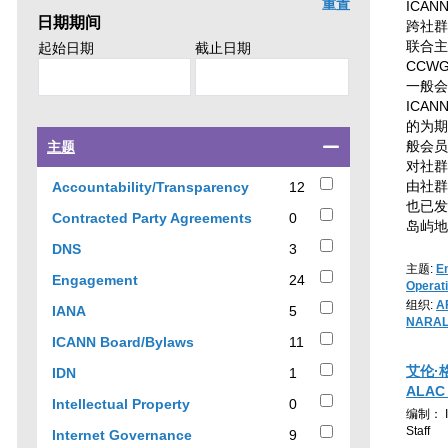
重置
ICA
日期期间
search.
跨社群
联合主
Search
Search
起始日期
截止日期
CCW
news
news
一般会
by
by
ICAN
的为期
Select
般会员
主题
a
对社群
checkbox
12
由社群
Accountability/Transparency
12
to
results
也已发
0
Contracted Party Agreements
0
filter
岛屿地
results
results
3
DNS
3
by
results
主题:
E
24
Engagement
24
topic
Operat
results
组织:
A
5
IANA
5
NARA
results
11
ICANN Board/Bylaws
11
results
艾伦·
1
IDN
1
ALAC
results
0
Intellectual Property
0
编制： IC
results
Staff
9
Internet Governance
9