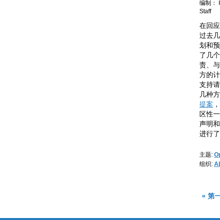
编制： IC
Staff
在回应
过去几
划和预
了几个
责、与
方的计
支持请
几种方
提案
，
区性一
声明和
进行了
主题:
O
组织:
A
« 第