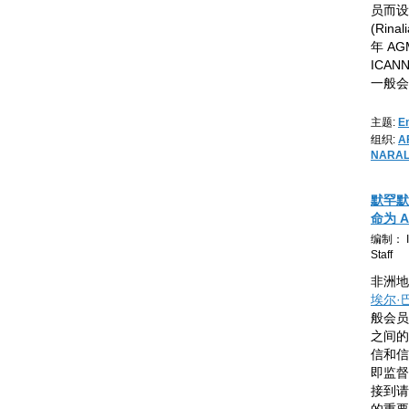
员而设
(Rina
年 A
ICA
一般会员
主题:
E
组织:
A
NARA
默罕默德
命为 
编制： IC
Staff
非洲地
埃尔·巴希
般会员
之间的
信和信
即监督 
接到请