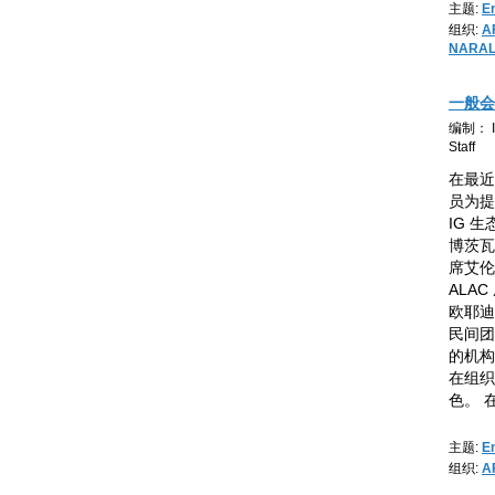
主题:
E
组织:
A
NARA
一般会
编制： IC
Staff
在最近
员为提
IG 
博茨瓦
席艾伦·
ALAC
欧耶迪吉
民间团
的机构
在组织
色。 
主题:
E
组织:
A