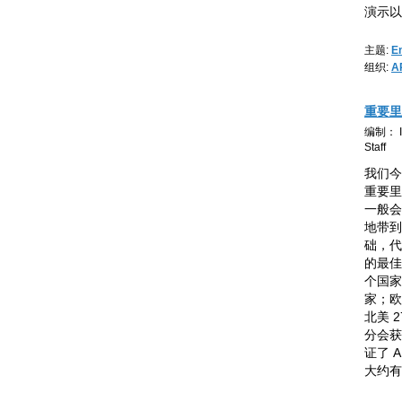
演示以
主题:
E
组织:
A
重要里
编制： IC
Staff
我们今
重要里
一般会
地带到
础，代
的最佳
个国家
家；欧
北美 2
分会获
证了 
大约有