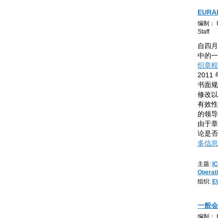
EUR
编制： IC
Staff
自四月
中的一
织章程
201
书面规
修改以
有效性
的领导
由于章
论是否
多信息
主题:
I
Operat
组织:
E
一般会
编制： IC