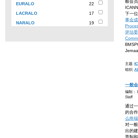
results
般会员
22
EURALO
22
organization
ICA
results
17
LACRALO
17
下一位
results
事会成员
19
NARALO
19
Proce
results
评估委员会
Commi
BMSP
Jema
主题:
I
组织:
A
一般会
编制： IC
Staff
通过一
的合作
么终端
对一般
出的建
责制和