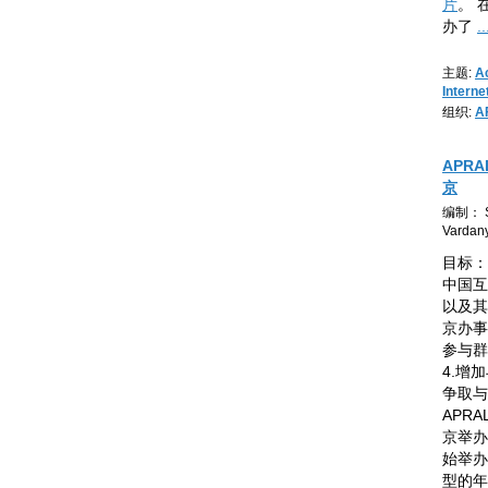
片
。 
办了
..
主题:
A
Intern
组织:
A
APRA
京
编制： S
Vardan
目标：
中国互
以及其一
京办事
参与群
4.增
争取与
APR
京举办的
始举办
型的年