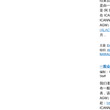
结束后
是由一
亚·阿卜
在 IC
ICAN
AGM
(ALA
月
...
主题:
E
组织:
A
NARA
一般会
编制： IC
Staff
我们谨
布一般
表，该
AGM
处：
ht
ICA