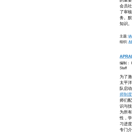
的重要
会员社
了审核
务。默
知识。
主题:
I
组织:
A
APR
编制： IC
Staff
为了激
太平洋
队启动
师制度
师们配
识与技
为所有
性，学
习进度
专门介