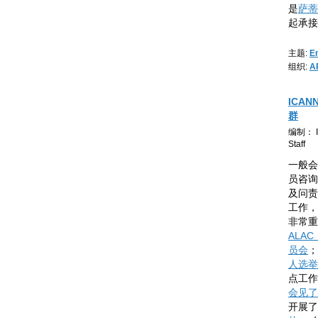
是
萨蒂什
起承接
主题:
E
组织:
A
ICA
群
编制： IC
Staff
一般会
员咨询委
及问责
工作，
非常重
ALA
员会
人选举
点工作
会见了
开展了