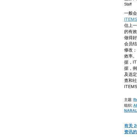
Staff
一般会
ITEMS 
估上一
的有效
做得好
会员结
修改；
效率。
据，I
据，例
及选定
查和社
ITEM
主题:
R
组织:
A
NARA
有关 
资讯的