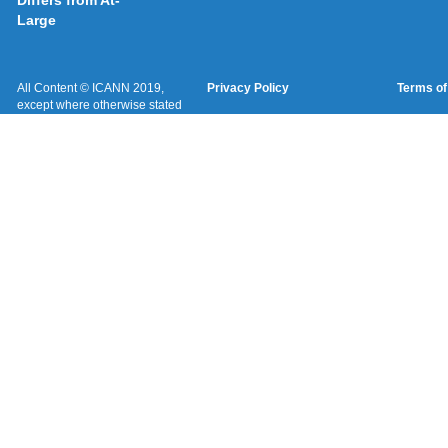
Differs from At-
Large
All Content © ICANN 2019,
Privacy Policy
Terms of
except where otherwise stated