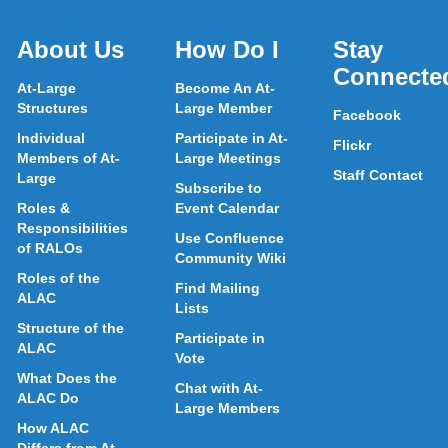
About Us
How Do I
Stay
Connecte
At-Large
Become An At-
Structures
Large Member
Facebook
Individual
Participate in At-
Flickr
Members of At-
Large Meetings
Staff Contact
Large
Subscribe to
Roles &
Event Calendar
Responsibilities
Use Confluence
of RALOs
Community Wiki
Roles of the
Find Mailing
ALAC
Lists
Structure of the
Participate in
ALAC
Vote
What Does the
Chat with At-
ALAC Do
Large Members
How ALAC