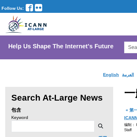
Follow Us:
Searc
Help Us Shape The Internet's Future
AtLar
Websi
English
العربية
一
Enter
Search At-Large News
search
包含
« 第
criteria,
Search
Keyword
ICAN
news
then
编制： IC
Search
by
Staff
click