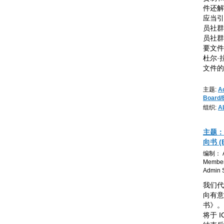
件还解
应当引
员社群
员社群
要文件
杜尔·拉
文件的
主题:
A
Board/
组织:
A
主题：
向书 (
编制： At
Member
Admin S
我们代
向有意
书》。
将于 I