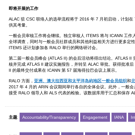
即将开展的工作
ALAC 驻 CSC 联络人的选举流程将于 2016 年 7 月初启动，计划在
供其考量。
一般会员审核工作将会继续。独立审核人 ITEMS 将与 ICANN
全球调查，同时与一般会员社群成员和其他利益相关方进行更多定
ITEMS 还计划参加各 RALO 举行的网络研讨会。
第二届一般会员峰会 (ATLAS II) 的会后活动将得出结论。ATLAS 
核并完成 ATLAS II 建议实施报告，并转呈 ALAC 审批。获得批准后
II 的最终交付成果在 ICANN 第 57 届海得拉巴会议上展示。
RALO 方面，
亚洲、澳大拉西亚和太平洋岛屿地区一般会员组织
和
2017 年 4 月的 ARIN 会议期间举行各自的全体会议。此外，一般
接受 RALO 领导人和 ALS 代表的检验。该数据库用于汇总和保存 
主题
:
Accountability/Transparency
Engagement
IANA
In