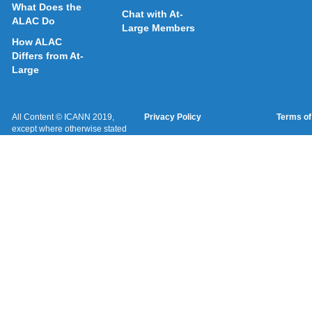
What Does the
Chat with At-
ALAC Do
Large Members
How ALAC
Differs from At-
Large
All Content © ICANN 2019,
Privacy Policy
Terms of
except where otherwise stated