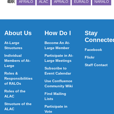
组织
:
AFRALO
ALAC
APRALO
EURALO
NARALO
About Us
How Do I
Stay
Connecte
At-Large
Become An At-
Structures
Large Member
Facebook
Individual
Participate in At-
Flickr
Members of At-
Large Meetings
Staff Contact
Large
Subscribe to
Roles &
Event Calendar
Responsibilities
Use Confluence
of RALOs
Community Wiki
Roles of the
Find Mailing
ALAC
Lists
Structure of the
Participate in
ALAC
Vote