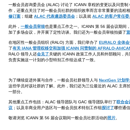
一般会员咨询委员会 (ALAC) 讨论了 ICANN 章程的变更以及问责制 
作，还重点关注了对一般会员社群的组织效率而言非常重要的流程
修订案
；组建
ALAC
代表遴选委员会
；以及就
ALAC
的客户常任委
此外，
一般会员审核
也是重点工作之一。ICANN 第 56 届会议期
加了多场会议，并开展了定性访谈。我们还为一般会员审核拍摄了
在地区性一般会员组织 (RALO) 方面，我们举办了
EURALO
全体会
了
有关
IANA
管理权移交和加强
ICANN
问责制的
AFRALO-AfrIC
RALO 领导人还
会见了
关键的 ICANN 政策工作人员和外部顾问
负责实施这一计划的小型特别工作组达成了一致。
为了继续促进外展与合作，一般会员社群领导人与
NextGen
计划学
这些学员对该社群的了解。此外，我们还为三位最近的 ALAC 主席
一部分。
其他重点工作包括：ALAC 领导团队与 GAC 领导团队举行了
联合会
议
；以及非商业用户选区与一般会员技术特别工作组
探讨了
哪些通信
敬请浏览 ICANN 第 56 届会议期间一般会员社群活动的
照片
。