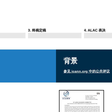
Phase
Phase
3
. 终稿定稿
4
. ALAC 表决
3
4
背景
参见 icann.org 中的公共评议