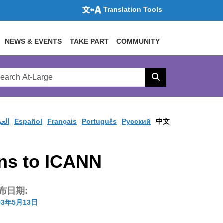
Translation Tools
NEWS & EVENTS
TAKE PART
COMMUNITY
rch
arge
Search
site
العر
Español
Français
Português
Pусский
中文
s to ICANN
布日期:
03年5月13日