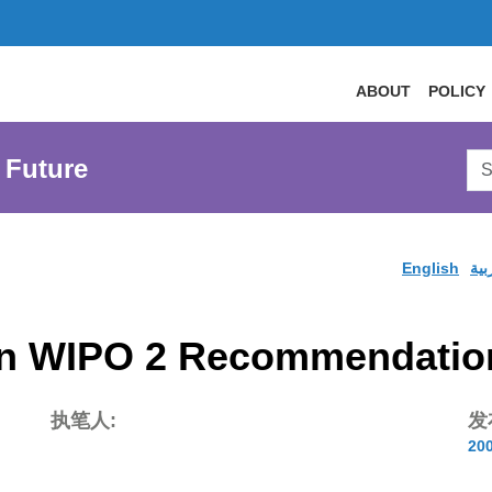
ABOUT
POLICY
Sea
 Future
AtL
Web
English
بية
 WIPO 2 Recommendation
执笔人:
发
20