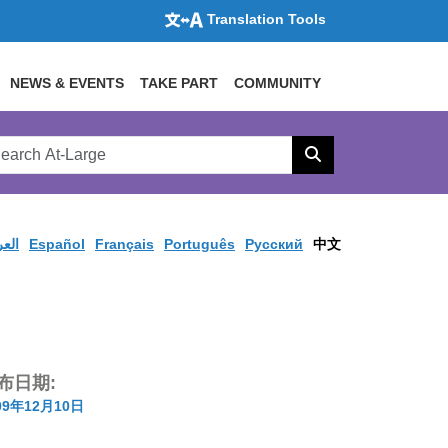
Translation Tools
NEWS & EVENTS
TAKE PART
COMMUNITY
rch
arge
Search
site
العر
Español
Français
Português
Pусский
中文
布日期:
09年12月10日