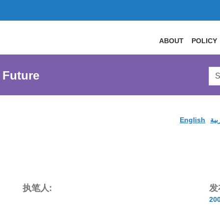
ABOUT
POLICY
Sea
 Future
AtL
Web
English
بية
执笔人:
发
20