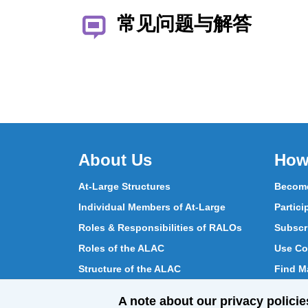
常见问题与解答
About Us
How
At-Large Structures
Become
Individual Members of At-Large
Partici
Roles & Responsibilities of RALOs
Subscr
Roles of the ALAC
Use Co
Structure of the ALAC
Find Ma
What Does the ALAC Do
Partici
A note about our privacy policie