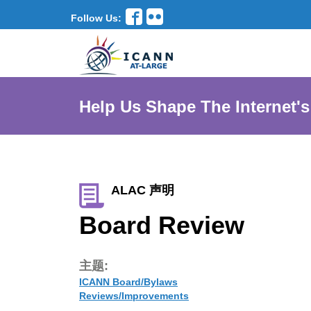
Follow Us:
Help Us Shape The Internet's
ALAC 声明
Board Review
主题:
ICANN Board/Bylaws
Reviews/Improvements