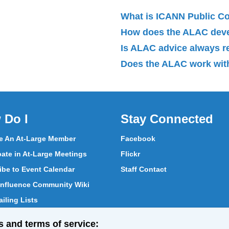
What is ICANN Public 
How does the ALAC dev
Is ALAC advice always 
Does the ALAC work with
 Do I
Stay Connected
 An At-Large Member
Facebook
pate in At-Large Meetings
Flickr
ibe to Event Calendar
Staff Contact
nfluence Community Wiki
iling Lists
pate in Vote
s and terms of service: