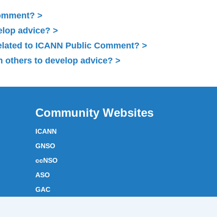
Comment?
elop advice?
related to ICANN Public Comment?
 others to develop advice?
Community Websites
ICANN
GNSO
ccNSO
ASO
GAC
ICANN Acronyms