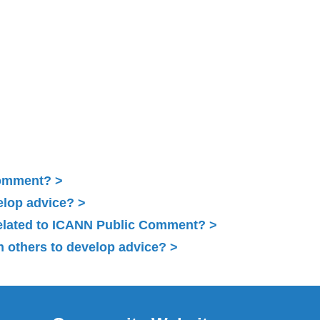
Comment?
elop advice?
related to ICANN Public Comment?
 others to develop advice?