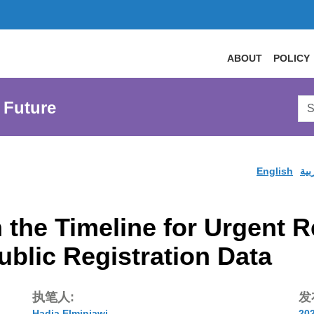
ABOUT
POLICY
Sea
 Future
AtL
Web
English
بية
the Timeline for Urgent R
ublic Registration Data
执笔人:
发
Hadia Elminiawi
20