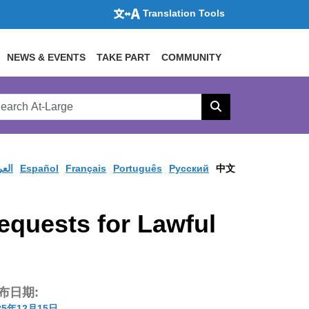
Translation Tools
NEWS & EVENTS
TAKE PART
COMMUNITY
rch
arge
Search
site
العر
Español
Français
Português
Pусский
中文
equests for Lawful
布日期:
25年12月15日