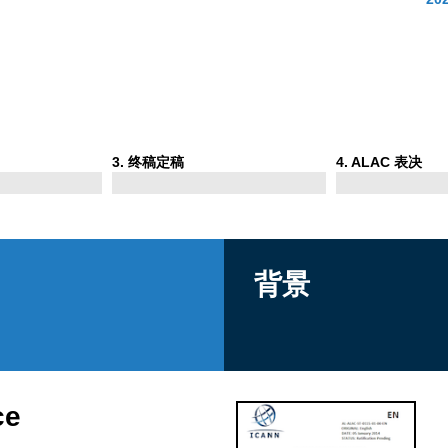
Phase
Phase
3
. 终稿定稿
4
. ALAC 表决
3
4
背景
ce