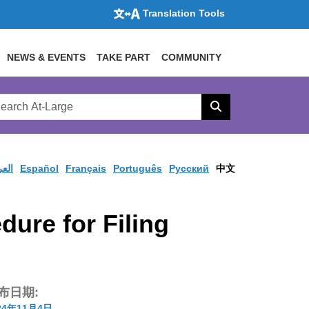
Translation Tools
NEWS & EVENTS
TAKE PART
COMMUNITY
rch
arge
Search
site
العر
Español
Français
Português
Pусский
中文
ure for Filing
布日期:
24年11月4日