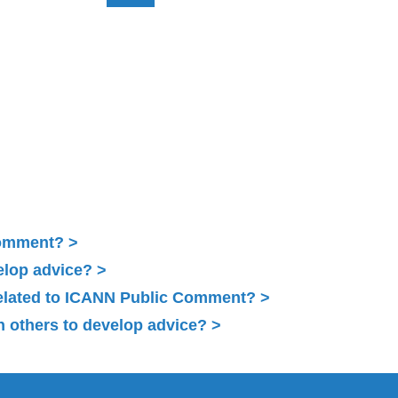
Comment?
elop advice?
related to ICANN Public Comment?
 others to develop advice?