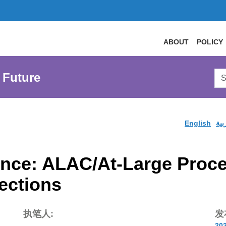
ABOUT
POLICY
Sea
 Future
AtL
Web
English
بية
ce: ALAC/At-Large Proced
ections
执笔人:
发
20