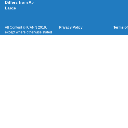
Differs from At-
Large
All Content © ICANN 2019,
Privacy Policy
Terms of
except where otherwise stated