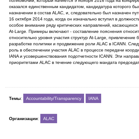
полномочий, который начнется 9 ноября 2016 года на конфер
оказался единственным кандидатом, кандидатура которого б
назначении в состав ALAC, и, следовательно был назначен пу
16 октября 2014 года, когда он изначально вступил в должност
особое внимание ряду критических направлений, касающихся
At-Large. Примеры включают - составление пояснения относи
относительно уровня участия структур At-Large, привлечение б
разработке политики и продвижение роли ALAC в ICANN. След
роль в обеспечении участия ALAC в процессе передачи коор
IANA и усовершенствования подотчетности ICANN. Эти направ
приоритетами ALAC в течение следующего мандата председа
Темы
:
Accountability/Transparency
IANA
Организации
:
ALAC