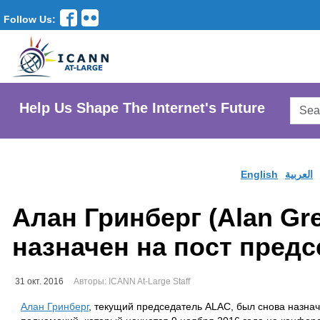
Follow Us:
Searc
Help Us Shape The Internet's Future
AtLar
Websi
English
العربية
Алан Гринберг (Alan Gr
назначен на пост пред
31 окт. 2016
Авторы: ICANN At-Large Staff
Алан Гринберг
, текущий председатель ALAC, был снова назнач