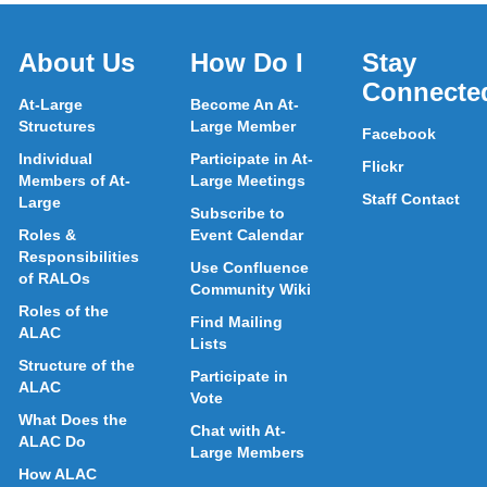
About Us
How Do I
Stay
Connecte
At-Large
Become An At-
Structures
Large Member
Facebook
Individual
Participate in At-
Flickr
Members of At-
Large Meetings
Staff Contact
Large
Subscribe to
Roles &
Event Calendar
Responsibilities
Use Confluence
of RALOs
Community Wiki
Roles of the
Find Mailing
ALAC
Lists
Structure of the
Participate in
ALAC
Vote
What Does the
Chat with At-
ALAC Do
Large Members
How ALAC