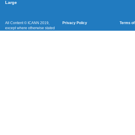
Large
All Content © ICANN 2019,
Privacy Policy
Terms of
except where otherwise stated