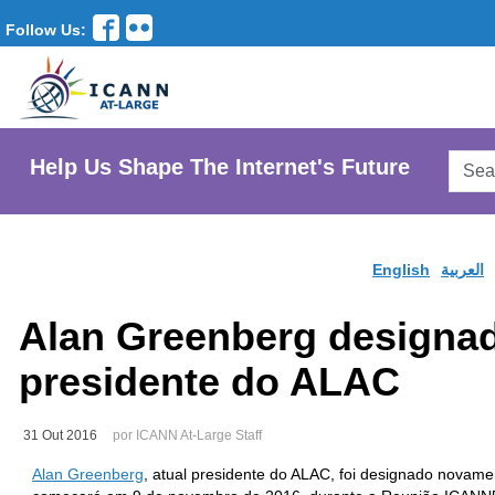
Follow Us:
Searc
Help Us Shape The Internet's Future
AtLar
Websi
English
العربية
Alan Greenberg designa
presidente do ALAC
31 Out 2016
por ICANN At-Large Staff
Alan Greenberg
, atual presidente do ALAC, foi designado nova