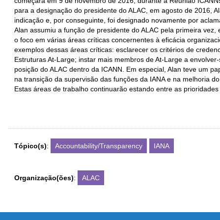
começará em 9 de novembro de 2016, durante a Reunião ICANN5
para a designação do presidente do ALAC, em agosto de 2016, Al
indicação e, por conseguinte, foi designado novamente por acla
Alan assumiu a função de presidente do ALAC pela primeira vez, 
o foco em várias áreas críticas concernentes à eficácia organiza
exemplos dessas áreas críticas: esclarecer os critérios de creden
Estruturas At-Large; instar mais membros de At-Large a envolver-s
posição do ALAC dentro da ICANN. Em especial, Alan teve um pa
na transição da supervisão das funções da IANA e na melhoria d
Estas áreas de trabalho continuarão estando entre as prioridade
Tópico(s)
:
Accountability/Transparency
IANA
Organização(ões)
:
ALAC