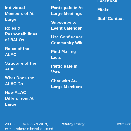
Facebook
Individual
Participate in At-
Flickr
Members of At-
Large Meetings
Staff Contact
Large
Subscribe to
Roles &
Event Calendar
Responsibilities
Use Confluence
of RALOs
Community Wiki
Roles of the
Find Mailing
ALAC
Lists
Structure of the
Participate in
ALAC
Vote
What Does the
Chat with At-
ALAC Do
Large Members
How ALAC
Differs from At-
Large
All Content © ICANN 2019,
Privacy Policy
Terms of
except where otherwise stated