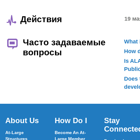
Действия
19 ма
Часто задаваемые
What 
вопросы
How d
Is AL
Publ
Does 
devel
About Us
How Do I
Stay
Connecte
At-Large
Become An At-
Structures
Large Member