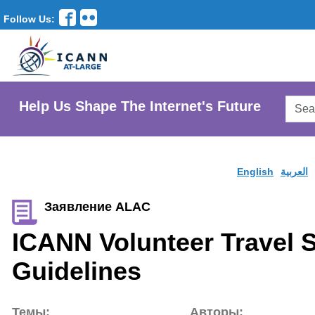
Follow Us:
Searc
Help Us Shape The Internet's Future
AtLar
Websi
English
العربية
Заявление ALAC
ICANN Volunteer Travel 
Guidelines
Темы:
Авторы: