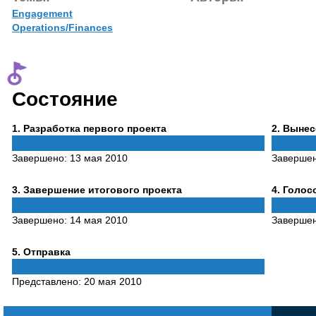
Engagement
Operations/Finances
Состояние
Phase
Phase
1
. Разработка первого проекта
2
. Выне
1
2
Завершено:
13 мая 2010
Заверше
Phase
Phase
3
. Завершение итогового проекта
4
. Голо
3
4
Завершено:
14 мая 2010
Заверше
Phase
5
. Отправка
5
Представлено:
20 мая 2010