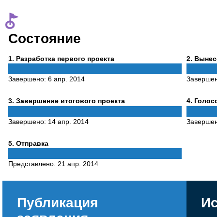
Состояние
Phase
Phase
1
. Разработка первого проекта
2
. Выне
1
2
Завершено:
6 апр. 2014
Заверше
Phase
Phase
3
. Завершение итогового проекта
4
. Голо
3
4
Завершено:
14 апр. 2014
Заверше
Phase
5
. Отправка
5
Представлено:
21 апр. 2014
Публикация
Ис