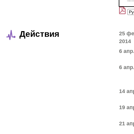
Действия
25 фе
2014
6 апр
6 апр
14 ап
19 ап
21 ап