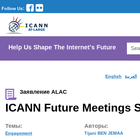
Follow Us:
Searc
Help Us Shape The Internet's Future
AtLar
Websi
English
العربية
Заявление ALAC
ICANN Future Meetings S
Темы:
Авторы:
Engagement
Tijani BEN JEMAA