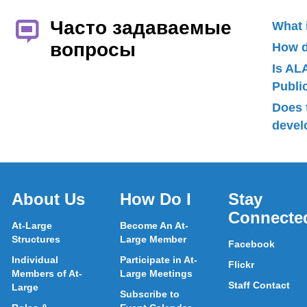
Часто задаваемые
What 
вопросы
How d
Is AL
Publ
Does 
devel
About Us
How Do I
Stay
Connecte
At-Large
Become An At-
Structures
Large Member
Facebook
Individual
Participate in At-
Flickr
Members of At-
Large Meetings
Staff Contact
Large
Subscribe to