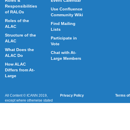
Roles &
Event Calendar
Responsibilities
Use Confluence
of RALOs
Community Wiki
Roles of the
Find Mailing
ALAC
Lists
Structure of the
Participate in
ALAC
Vote
What Does the
Chat with At-
ALAC Do
Large Members
How ALAC
Differs from At-
Large
All Content © ICANN 2019,
Privacy Policy
Terms of
except where otherwise stated