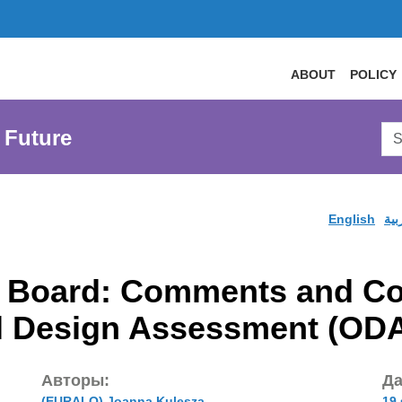
ABOUT
POLICY
Sea
 Future
AtL
Web
English
بية
 Board: Comments and Co
l Design Assessment (OD
Авторы:
Да
(EURALO) Joanna Kulesza
19 