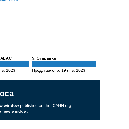
Phase
 ALAC
5
. Отправка
5
нв. 2023
Представлено:
19 янв. 2023
оса
ew window
published on the ICANN org
a new window
.