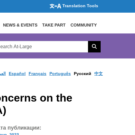
Translation Tools
NEWS & EVENTS
TAKE PART
COMMUNITY
rch
arge
Search
site
العر
Español
Français
Português
Pусский
中文
ncerns on the
A)
та публикации:
янв. 2023