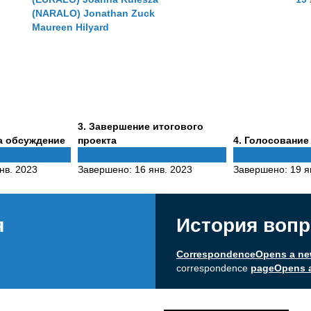
(NARALO) Jonathan Zuck
Maureen Hilyard
Phase
3
. Завершение итогового
3
Phase
а обсуждение
проекта
4
. Голосование
4
нв. 2023
Завершено:
16 янв. 2023
Завершено:
19 я
я
История вопр
CorrespondenceOpens a n
correspondence
pageOpens 