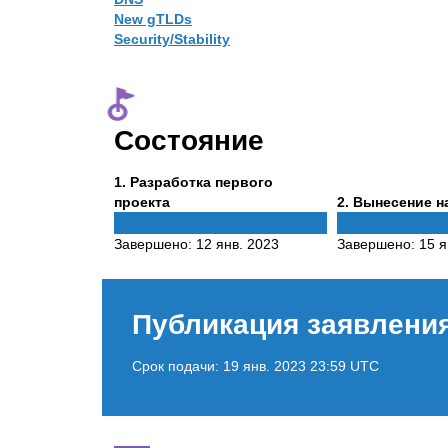
New gTLDs
Security/Stability
Состояние
Phase
1
. Разработка первого
1
Phase
проекта
2
. Вынесение н
2
Завершено:
12 янв. 2023
Завершено:
15 я
Публикация заявлени
Срок подачи:
19 янв. 2023 23:59 UTC