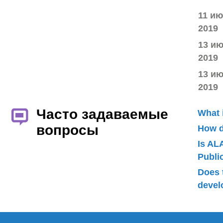
11 и
2019
13 и
2019
13 и
2019
Часто задаваемые
What 
вопросы
How d
Is AL
Publ
Does 
devel