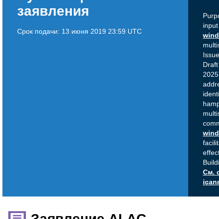
заявления
Purp
input
Срок подачи:
13 июня 2019 23:59 UTC
win
mult
Issue
Draft
2025,
addr
ident
hamp
multi
comm
win
facil
effec
Build
См. 
ican
Заявление ALAC