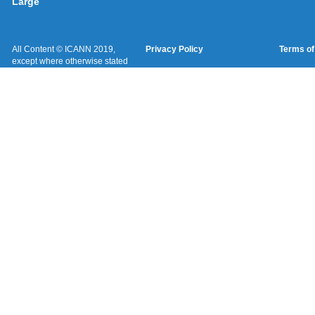
Large
All Content © ICANN 2019,
Privacy Policy
Terms of
except where otherwise stated