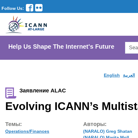
Follow Us:
Searc
Help Us Shape The Internet's Future
AtLar
Websi
English
العربية
Заявление ALAC
Evolving ICANN’s Multis
Темы:
Авторы:
Operations/Finances
(NARALO) Greg Shatan
(NARALO) Marita Moll