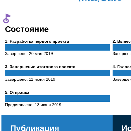
Состояние
Phase
Phase
1
. Разработка первого проекта
2
. Выне
1
2
Завершено:
20 мая 2019
Заверше
Phase
Phase
3
. Завершение итогового проекта
4
. Голо
3
4
Завершено:
11 июня 2019
Заверше
Phase
5
. Отправка
5
Представлено:
13 июня 2019
Публикация
Ис