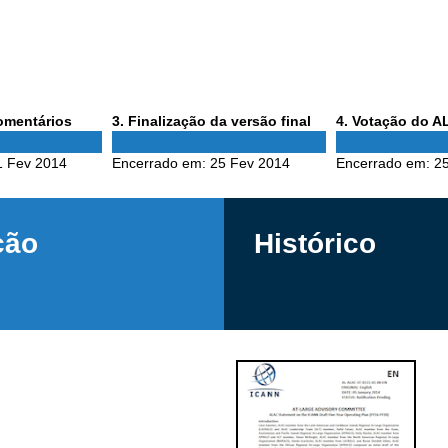
Phase
Phase
comentários
3
. Finalização da versão final
4
. Votação do 
3
4
1 Fev 2014
Encerrado em:
25 Fev 2014
Encerrado em:
2
ção
Histórico