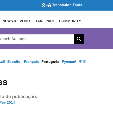
Translation Tools
NEWS & EVENTS
TAKE PART
COMMUNITY
rch
arge
Search
site
العر
Español
Français
Português
Pусский
中文
ss
ta de publicação:
 Fev 2014