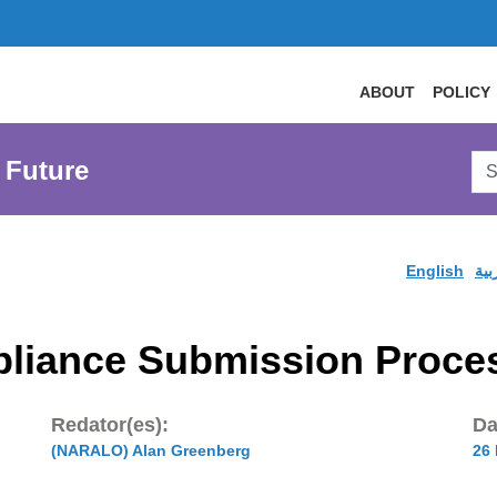
ABOUT
POLICY
Sea
 Future
AtL
Web
English
بية
pliance Submission Proce
Redator(es):
Da
(NARALO) Alan Greenberg
26