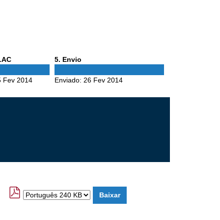
Phase
ALAC
5
. Envio
5
5 Fev 2014
Enviado:
26 Fev 2014