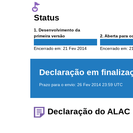
Status
Phase
1
. Desenvolvimento da
1
Phase
primeira versão
2
. Aberta para 
2
Encerrado em:
21 Fev 2014
Encerrado em:
2
Declaração em finaliza
Prazo para o envio:
26 Fev 2014 23:59 UTC
Declaração do ALAC