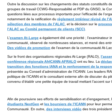
Outre la discussion sur les changements des statuts constitutifs d
groupes de travail CCWG-Responsabilité et PDP du GNSO, le Comit
questions liées aux processus importants pour l’efficacité de l’org
notamment de la ratification du
règlement intérieur révisé de l’
sélection des membres de l’ALAC
, et la décision sur le
process
l’ALAC au Comité permanent de clients (SCC)
.
L’
examen At-Large
a également été une priorité ; l’examinateur
communauté, observé de nombreuses séances, et mené des entrev
Des vidéos de promotion
de l’examen de la communauté At-Larg
Sur le front des organisations régionales At-Large (RALO),
l’ass
conférence régionale AfrICANN-AFRALO
ont eu lieu. La
déclar
transition des fonctions IANA et le renforcement de la respon
présentée au Conseil d’administration de l’ICANN. Les leaders R
politique de l’ICANN et le consultant externe afin de discuter du p
convenu d’établir une petite équipe de travail mettant l’accent s
Afin de poursuivre ses efforts de sensibilisation et d’engagement, 
étudiants NextGen
et
les boursiers de l’ICANN
pour leur permet
Communauté. En outre,
des interviews vidéo
des trois président