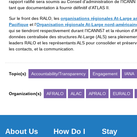
rapport ratifié sera soumis au Conseil d’administration de l’ICA
tant que documentation à fournir définitif d’ATLAS II.
Sur le front des RALO, les
organisations régionales At-Large as
Pacifique
et l’
Organisation régionale At-Large nord-américain
qui se tiendront respectivement durant l’ICANN57 et la réunion d'
données centralisée des structures At-Large (ALS) sera pleinement
leaders RALO et les représentants ALS pour consolider et préserve
les contacts, et la communication.
Topic(s)
:
Accountability/Transparency
Engagement
IANA
Organization(s)
:
AFRALO
ALAC
APRALO
EURALO
About Us
How Do I
Stay