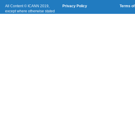
All Content © ICANN 2019,
Privacy Policy
Terms of
except where otherwise stated