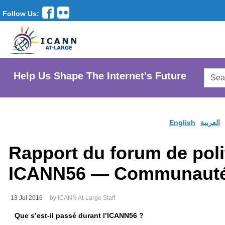
Follow Us:
Searc
Help Us Shape The Internet's Future
AtLar
Websi
English
العربية
Rapport du forum de poli
ICANN56 — Communauté
13 Jul 2016
by ICANN At-Large Staff
Que s’est-il passé durant l’ICANN56 ?