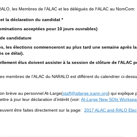
es RALO, les Membres de l'ALAC et les délégués de l¹ALAC au NomCom:
t la déclaration du candidat *
ominations acceptées pour 10 jours ouvrables)
s de candidature
es, les élections commenceront au plus tard une semaine après la
s ce délai).
llement élus doivent assister à la session de clôture de l'ALAC 
 des membres de l’ALAC du NARALO est différent du calendrier ci-dessu
ion brève au personnel At-Large
(
staff@atlarge.icann.org
) qui explique 
re à jour leur déclaration d’intérêt (voir:
At-Large New SOIs Workspa
euvent être faites directement sur la page:
2017 ALAC and RALO Electi