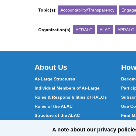
Topic(s)
:
Accountability/Transparency
Engag
Organization(s)
:
AFRALO
ALAC
APRALO
About Us
How
At-Large Structures
Become
Individual Members of At-Large
Partici
Roles & Responsibilities of RALOs
Subscr
Roles of the ALAC
Use Co
Structure of the ALAC
Find Ma
What Does the ALAC Do
Partici
A note about our privacy policie
How ALAC Differs from At-Large
Chat w