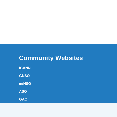
Community Websites
ICANN
GNSO
ccNSO
ASO
GAC
ICANN Acronyms
Website Feedback