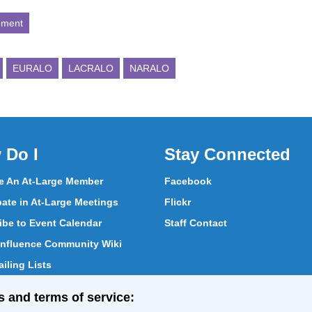
ement
EURALO
LACRALO
NARALO
 Do I
Stay Connected
 An At-Large Member
Facebook
pate in At-Large Meetings
Flickr
ibe to Event Calendar
Staff Contact
nfluence Community Wiki
iling Lists
pate in Vote
s and terms of service:
ith At-Large Members