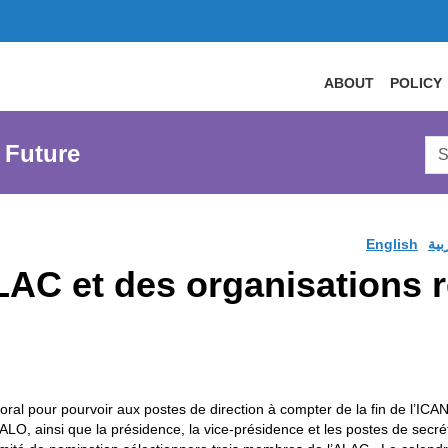
ABOUT
POLICY
Sea
 Future
AtL
Web
English
بية
LAC et des organisations 
ral pour pourvoir aux postes de direction à compter de la fin de l’I
O, ainsi que la présidence, la vice-présidence et les postes de secr