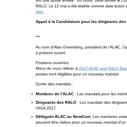
ont une durée limitée. En outre, cette année le Co
RALO. Le 12 mai a été établie comme date butoir p
plus
Appel à la Candidature pour les dirigeants d
***
Au nom d’Alan Greenberg, président de l’ALAC, l
à présent ouvert.
Positions ouvertes:
Merci de vous référer à
2017 ALAC and RALO Elect
postes sont éligibles pour un nouveau mandat.
Durée des mandats :
Membres de l’ALAC
: Les mandats pour les membr
Dirigeants des RALO
: Les mandats des dirigeant
l'AGA 2017.
Délégués ALAC au NomCom
: Les membres votan
peuvent être réélus pour un nouveau mandat d'un 