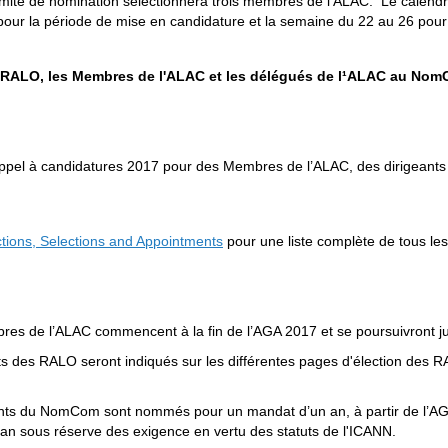
mité de nomination sélectionnera trois membres de l’ALAC. Le calendrie
our la période de mise en candidature et la semaine du 22 au 26 pour 
es RALO, les Membres de l'ALAC et les délégués de l¹ALAC au No
’appel à candidatures 2017 pour des Membres de l’ALAC, des dirigean
ions, Selections and Appointments
pour une liste complète de tous les 
es de l’ALAC commencent à la fin de l’AGA 2017 et se poursuivront jus
s des RALO seront indiqués sur les différentes pages d'élection des 
ts du NomCom sont nommés pour un mandat d’un an, à partir de l’AGA 
an sous réserve des exigence en vertu des statuts de l'ICANN.