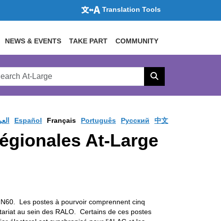
Translation Tools
NEWS & EVENTS
TAKE PART
COMMUNITY
rch
arge
Search
site
العر
Español
Français
Português
Pусский
中文
régionales At-Large
CANN60. Les postes à pourvoir comprennent cinq
étariat au sein des RALO. Certains de ces postes