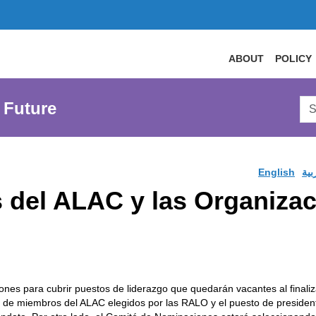
ABOUT
POLICY
Sea
 Future
AtL
Web
English
بية
s del ALAC y las Organiza
nes para cubrir puestos de liderazgo que quedarán vacantes al finali
s de miembros del ALAC elegidos por las RALO y el puesto de president