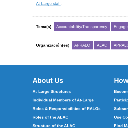
At-Large staff
.
Tema(s)
:
Accountability/Transparency
Engage
Organización(es)
:
AFRALO
ALAC
APRAL
About Us
How
At-Large Structures
Become
Individual Members of At-Large
Partici
Roles & Responsibilities of RALOs
Subscr
Roles of the ALAC
Use Co
Structure of the ALAC
Find Ma