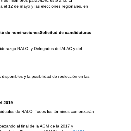
o tres miembros para ALAC este año. El
 el 12 de mayo y las elecciones regionales, en
ité de nominacionesSolicitud de candidaturas
 Liderazgo RALO
,
y Delegados del ALAC y del
 disponibles y la posibilidad de reelección en las
el 2019
.
ndividuales de RALO. Todos los términos comenzarán
zando al final de la AGM de la 2017 y