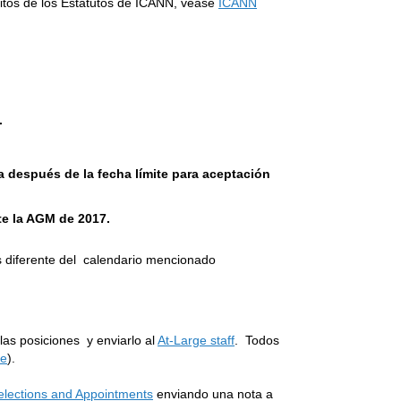
sitos de los Estatutos de ICANN, véase
ICANN
.
 después de la fecha límite para aceptación
te la AGM de 2017.
s diferente del calendario mencionado
as posiciones y enviarlo al
At-Large staff
. Todos
ce
).
lections and Appointments
enviando una nota a