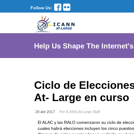
Follow Us:
Help Us Shape The Internet's
Ciclo de Eleccione
At- Large en curso
28 abr 2017
Por ICANN At-Large Staff
El ALAC y las RALO comenzaron su ciclo de eleccio
cuales habrá elecciones incluyen los cinco puesto