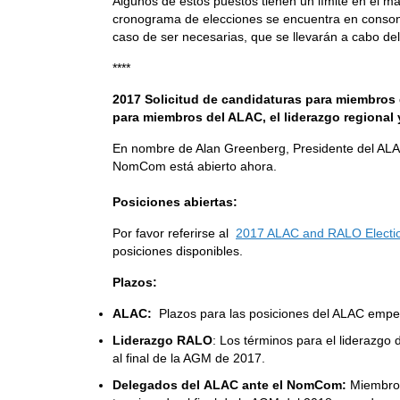
Algunos de estos puestos tienen un límite en el m
cronograma de elecciones se encuentra en consona
caso de ser necesarias, que se llevarán a cabo de
****
2017 Solicitud de candidaturas para miembros 
para miembros del ALAC, el liderazgo regiona
En nombre de Alan Greenberg, Presidente del AL
NomCom está abierto ahora.
Posiciones abiertas:
Por favor referirse al
2017 ALAC and RALO Electio
posiciones disponibles.
Plazos:
ALAC:
Plazos para las posiciones del ALAC emp
Liderazgo RALO
: Los términos para el liderazgo
al final de la AGM de 2017.
Delegados del
ALAC ante el NomCom:
Miembro