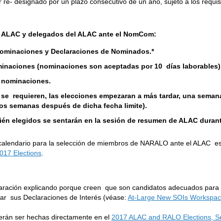
r re- designado por un plazo consecutivo de un año, sujeto a los requi
el ALAC y delegados del ALAC ante el NomCom:
 nominaciones y Declaraciones de Nominados.*
inaciones (nominaciones son aceptadas por 10 días laborables)
e nominaciones.
 se requieren, las elecciones empezaran a más tardar, una semana
s semanas después de dicha fecha limite).
ién elegidos se sentarán en la sesión de resumen de ALAC duran
l calendario para la selección de miembros de NARALO ante el ALAC e
17 Elections
.
aración explicando porque creen que son candidatos adecuados para l
ar sus Declaraciones de Interés (véase:
At-Large New SOIs Workspa
rán ser hechas directamente en el
2017 ALAC and RALO Elections, Se