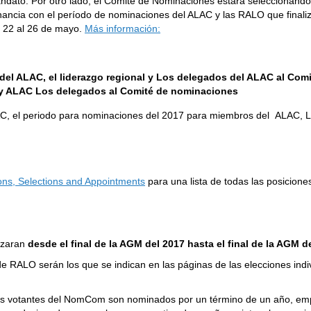
andato. Por otro lado, el Comité de Nominaciones estará seleccionand
ncia con el período de nominaciones del ALAC y las RALO que finaliza
l 22 al 26 de mayo.
Más información:
del ALAC, el liderazgo regional y Los delegados del ALAC al Com
l y ALAC Los delegados al Comité de nominaciones
AC, el periodo para nominaciones del 2017 para miembros del ALAC,
ns, Selections and Appointments
para una lista de todas las posiciones
ezaran
desde el final de la AGM del 2017 hasta el final de la AGM d
 de RALO serán los que se indican en las páginas de las elecciones i
s votantes
del
NomCom son nominados por un término de un año, empe