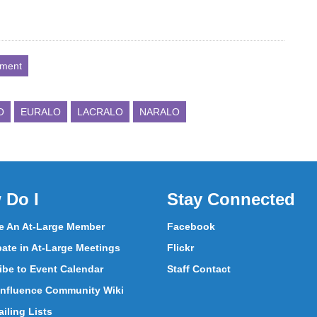
ment
O
EURALO
LACRALO
NARALO
 Do I
Stay Connected
 An At-Large Member
Facebook
pate in At-Large Meetings
Flickr
ibe to Event Calendar
Staff Contact
nfluence Community Wiki
iling Lists