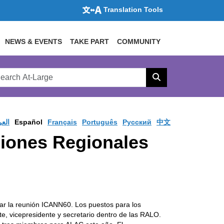
Translation Tools
NEWS & EVENTS
TAKE PART
COMMUNITY
rch
arge
Search
site
العر
Español
Français
Português
Pусский
中文
ciones Regionales
zar la reunión ICANN60. Los puestos para los
e, vicepresidente y secretario dentro de las RALO.