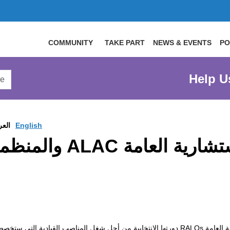
COMMUNITY
TAKE PART
NEWS & EVENTS
PO
arch
Help U
arge
site
English
العر
دورة انتخاب اللجنة الإ
ة العامة
RALOs
دورتها الانتخابية من أجل شغل المناصب القيادية التي ستخصص