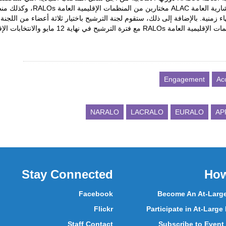
ارية العامة
ALAC
مختارين من المنظمات الإقليمية العامة
RALOs
، وكذلك من
ء زمنية. بالإضافة إلى ذلك، ستقوم لجنة الترشيح باختيار ثلاثة أعضاء من اللجنة
ات الإقليمية العامة
RALOs
مع فترة الترشيح في نهاية 12 مايو والانتخابات الإقليمية التي ستعقد في 22-26 مايو، إذا لزم الأمر.
Engagement
Ac
NARALO
LACRALO
EURALO
AP
Stay Connected
How
Facebook
Become An At-Larg
Flickr
Participate in At-Large
Staff Contact
Subscribe to Event