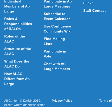
Individual
Participate in At-
Flickr
Members of At-
Large Meetings
Staff Contact
Large
Subscribe to
Roles &
Event Calendar
Responsibilities
Use Confluence
of RALOs
Community Wiki
Roles of the
Find Mailing
ALAC
Lists
Structure of the
Participate in
ALAC
Vote
What Does the
Chat with At-
ALAC Do
Large Members
How ALAC
Differs from At-
Large
All Content © ICANN 2019,
Privacy Policy
Terms of
except where otherwise stated