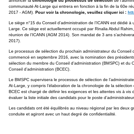
annoncer la
chronologie du processus de sélection
de l’admini
communauté At-Large qui entrera en fonction à la fin de la 60e r
2017 - AGM).
Pour voir la chronologie, veuillez cliquer ici :
ht
Le siège n°15 du Conseil d’administration de l’ICANN est dédié 
Large. Ce siège est actuellement occupé par Rinalia Abdul Rahim, q
réunion de l’ICANN (AGM 2014). Son mandat de 3 ans s’achèvera 
2017).
Le processus de sélection du prochain administrateur du Conseil 
commencé en septembre 2016, avec la nomination des président
sélection du membre du Conseil d’administration (BMSPC) et du C
Conseil d’administration (BCEC).
Le BMSPC supervisera le processus de sélection de l’administrateu
At-Large, y compris l’élaboration de la chronologie de la sélection 
BCEC est chargé de définir les exigences et les attentes vis à vis d
évaluer la liste initiale des candidats pour le poste d’administrateu
Les candidats ont été équilibrés au niveau régional par les deux g
conduite et agiront avec un haut degré de confidentialité.