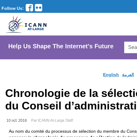
Follow Us:
Searc
Help Us Shape The Internet's Future
AtLar
Websi
English
العربية
Chronologie de la sélec
du Conseil d’administrat
10 oct. 2016
Par ICANN At-Large Staff
Au nom du comité du processus de sélection du membre du Conse