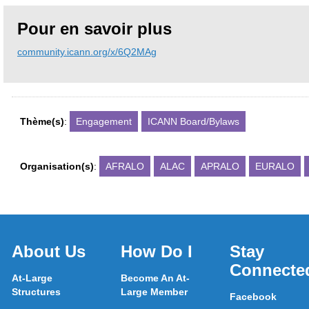
Pour en savoir plus
community.icann.org/x/6Q2MAg
Thème(s)
:
Engagement
ICANN Board/Bylaws
Organisation(s)
:
AFRALO
ALAC
APRALO
EURALO
About Us
How Do I
Stay
Connecte
At-Large
Become An At-
Structures
Large Member
Facebook