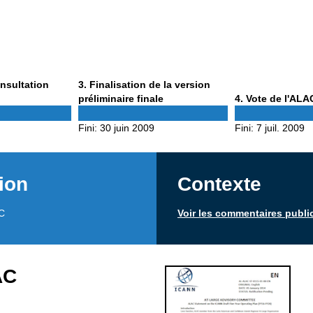
Phase
onsultation
3
. Finalisation de la version
3
Phase
préliminaire finale
4
. Vote de l'ALA
4
Fini:
30 juin 2009
Fini:
7 juil. 2009
ion
Contexte
TC
Voir les commentaires publi
AC