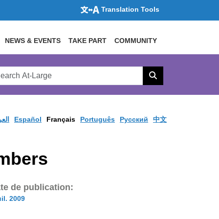
Translation Tools
NEWS & EVENTS
TAKE PART
COMMUNITY
rch
arge
Search
site
العر
Español
Français
Português
Pусский
中文
embers
te de publication:
uil. 2009