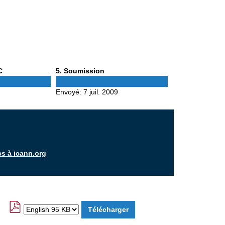
Phase
C
5
. Soumission
5
Envoyé:
7 juil. 2009
cs à icann.org