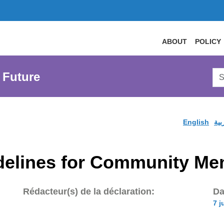
ABOUT
POLICY
Sea
 Future
AtL
Web
English
بية
idelines for Community M
Rédacteur(s) de la déclaration:
Da
7 j