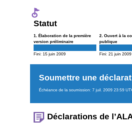
Statut
Phase
Phase
1
. Élaboration de la première
2
. Ouvert à la c
1
2
version préliminaire
publique
Fini:
15 juin 2009
Fini:
21 juin 2009
Soumettre une déclarat
Échéance de la soumission:
7 juil. 2009 23:59 U
Déclarations de l’AL