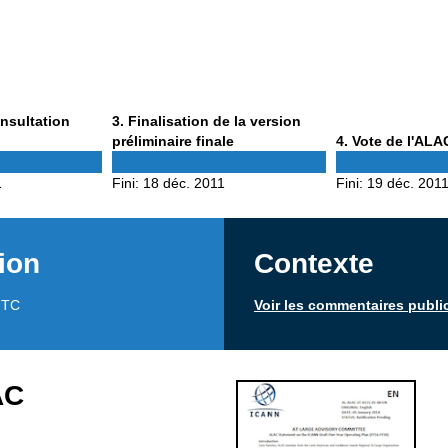
Phase
onsultation
3
. Finalisation de la version
3
Phase
préliminaire finale
4
. Vote de l'ALA
4
1
Fini:
18 déc. 2011
Fini:
19 déc. 201
ion
Contexte
UTC
Voir les commentaires publi
AC