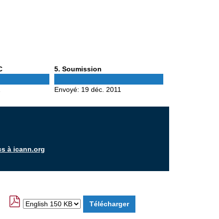
Phase
C
5
. Soumission
5
1
Envoyé:
19 déc. 2011
cs à icann.org