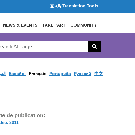
Translation Tools
NEWS & EVENTS
TAKE PART
COMMUNITY
rch
arge
Search
site
العر
Español
Français
Português
Pусский
中文
te de publication:
déc. 2011