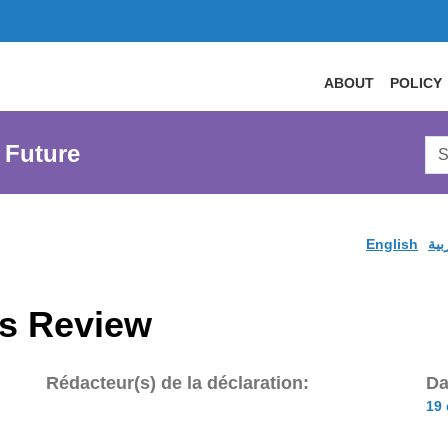
ABOUT
POLICY
Sea
 Future
AtL
Web
English
بية
s Review
Rédacteur(s) de la déclaration:
Da
19 