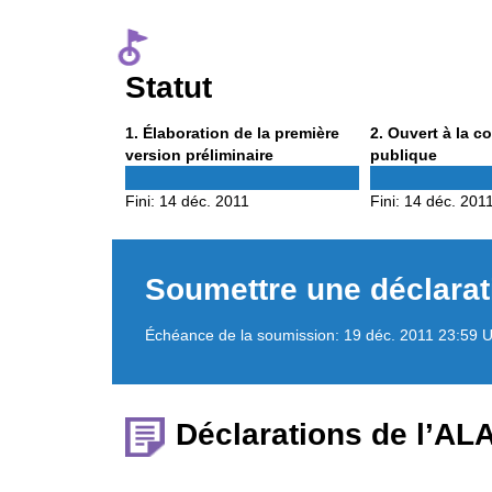
Statut
Phase
Phase
1
. Élaboration de la première
2
. Ouvert à la c
1
2
version préliminaire
publique
Fini:
14 déc. 2011
Fini:
14 déc. 201
Soumettre une déclarat
Échéance de la soumission:
19 déc. 2011 23:59 
Déclarations de l’AL