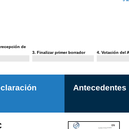
a recepción de
Phase
Phase
3
. Finalizar primer borrador
4
. Votación del
3
4
claración
Antecedentes
C