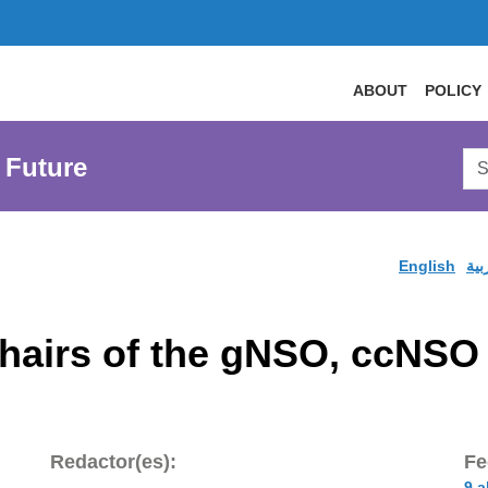
ABOUT
POLICY
Sea
 Future
AtL
Web
English
بية
Chairs of the gNSO, ccNS
Redactor(es):
Fe
9 a