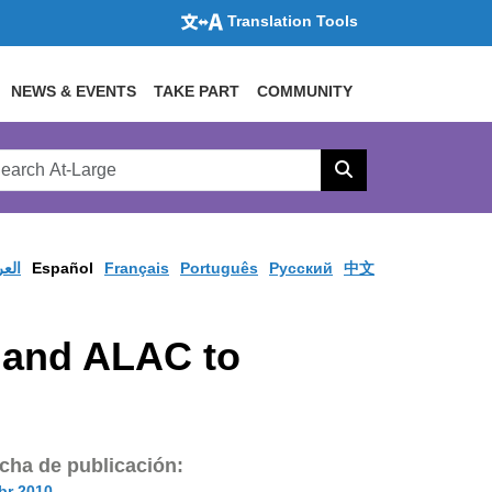
Translation Tools
NEWS & EVENTS
TAKE PART
COMMUNITY
rch
arge
Search
site
العر
Español
Français
Português
Pусский
中文
O and ALAC to
cha de publicación:
br 2010