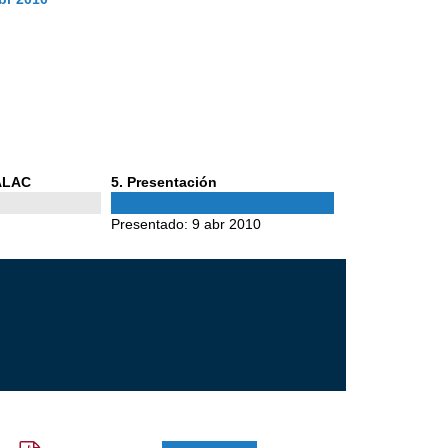
Phase
 ALAC
5
. Presentación
5
Presentado:
9 abr 2010