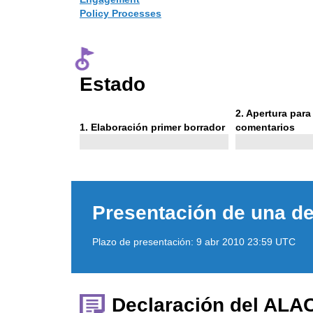
Policy Processes
Estado
Phase
2
. Apertura par
Phase
2
1
. Elaboración primer borrador
comentarios
1
Presentación de una de
Plazo de presentación:
9 abr 2010 23:59 UTC
Declaración del ALA