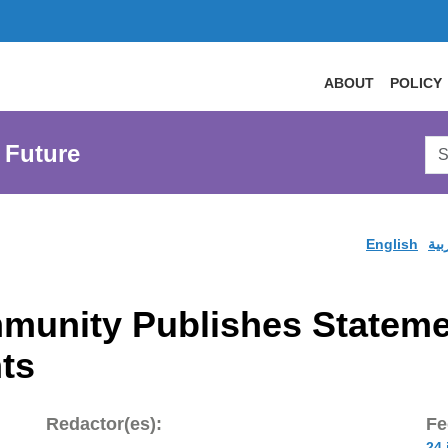
ABOUT
POLICY
Sea
 Future
AtL
Web
English
بية
munity Publishes Stateme
ts
Redactor(es):
Fe
24 