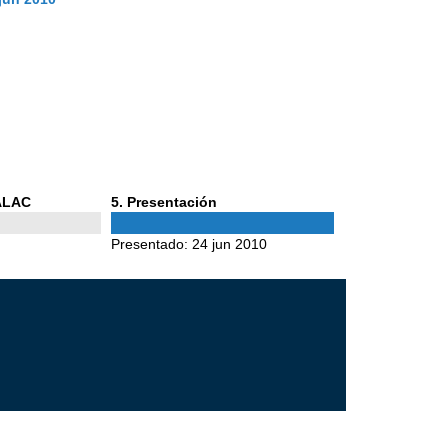
Phase
 ALAC
5
. Presentación
5
Presentado:
24 jun 2010