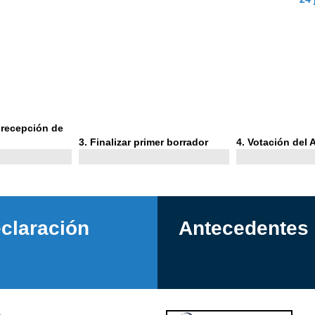
a recepción de
Phase
Phase
3
. Finalizar primer borrador
4
. Votación del
3
4
claración
Antecedentes