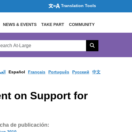
Translation Tools
NEWS & EVENTS
TAKE PART
COMMUNITY
rch
arge
Search
site
العر
Español
Français
Português
Pусский
中文
nt on Support for
cha de publicación:
jun 2010