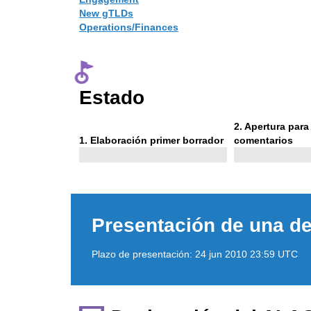
New gTLDs
Operations/Finances
Estado
Phase
2
. Apertura par
Phase
2
1
. Elaboración primer borrador
comentarios
1
Presentación de una de
Plazo de presentación:
24 jun 2010 23:59 UTC