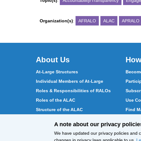
Topic(s)
:
Accountability/Transparency
Engag
Organization(s)
:
AFRALO
ALAC
APRALO
About Us
How
At-Large Structures
Become
Individual Members of At-Large
Partici
Roles & Responsibilities of RALOs
Subscr
Roles of the ALAC
Use Co
Structure of the ALAC
Find Ma
What Does the ALAC Do
Partici
A note about our privacy policie
How ALAC Differs from At-Large
Chat w
We have updated our privacy policies and ce
changes in privacy laws applicable to us.
Le