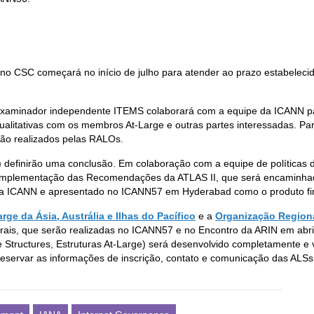
o CSC começará no início de julho para atender ao prazo estabelecid
examinador independente ITEMS colaborará com a equipe da ICANN par
ualitativas com os membros At-Large e outras partes interessadas. Pa
ão realizados pelas RALOs.
I) definirão uma conclusão. Em colaboração com a equipe de políticas
 de Implementação das Recomendações da ATLAS II, que será encaminhad
ia da ICANN e apresentado no ICANN57 em Hyderabad como o produto fin
ge da Ásia, Austrália e Ilhas do Pacífico
e a
Organização Regiona
rais, que serão realizadas no ICANN57 e no Encontro da ARIN em abri
 Structures, Estruturas At-Large) será desenvolvido completamente e 
eservar as informações de inscrição, contato e comunicação das ALSs