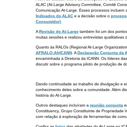
ALAC (At-Large Advisory Committee, Comitê Consul
Comunicação At-Large. Esses processos incluem a
Indicados do ALAC
e a decisão sobre o
process
Consumidor)
.
A
Revisão do At-Large
também foi um dos pontos
muitas sessões e realizou entrevistas qualitativa
Quanto às RALOs (Regional At-Large Organization
AFRALO-AfrICANN
. A
Declaração Conjunta da 
encaminhada à Diretoria da ICANN. Os líderes 
discutir sobre o programa piloto de produção de
Dando continuidade ao trabalho de divulgação e e
conhecimento deles sobre a comunidade. Além di
história do At-Large.
Outros destaques incluíram a
reunião conjunta
en
Constituency, Grupo Constituinte de Propriedade In
com relação à exploração de ferramentas de comu
Confira as
fotos
das atividades do At-Large no I