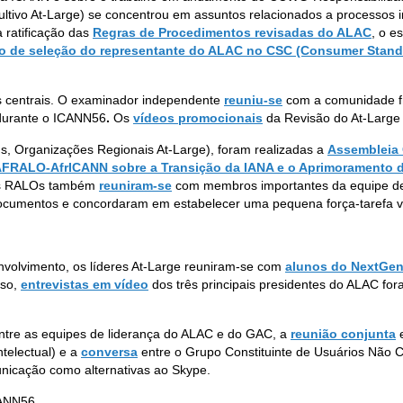
tivo At-Large) se concentrou em assuntos relacionados a processos i
 ratificação das
Regras de Procedimentos revisadas do ALAC
, o e
o de seleção do representante do ALAC no CSC (Consumer Stand
 centrais. O examinador independente
reuniu-se
com a comunidade fr
s durante o ICANN56
.
Os
vídeos promocionais
da Revisão do At-Large
s, Organizações Regionais At-Large), foram realizadas a
Assembleia
AFRALO-AfrICANN sobre a Transição da IANA e o Aprimoramento 
das RALOs também
reuniram-se
com membros importantes da equipe de 
 documentos e concordaram em estabelecer uma pequena força-tarefa 
nvolvimento, os líderes At-Large reuniram-se com
alunos do NextGe
sso,
entrevistas em vídeo
dos três principais presidentes do ALAC fo
tre as equipes de liderança do ALAC e do GAC, a
reunião conjunta
e
telectual) e a
conversa
entre o Grupo Constituinte de Usuários Não C
nicação como alternativas ao Skype.
CANN56.