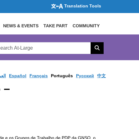
Translation Tools
NEWS & EVENTS
TAKE PART
COMMUNITY
rch
arge
Search
site
العر
Español
Français
Português
Pусский
中文
 –
ade e os Grupos de Trabalho de PDP da GNSO, o