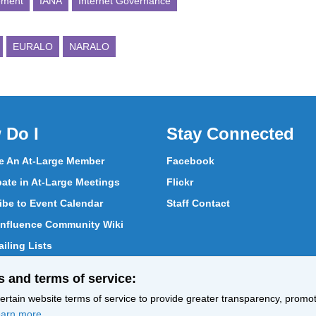
ement
IANA
Internet Governance
EURALO
NARALO
 Do I
Stay Connected
 An At-Large Member
Facebook
pate in At-Large Meetings
Flickr
ibe to Event Calendar
Staff Contact
nfluence Community Wiki
iling Lists
pate in Vote
s and terms of service:
ith At-Large Members
rtain website terms of service to provide greater transparency, promote
arn more
.