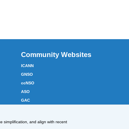
Community Websites
ICANN
GNSO
ccNSO
ASO
GAC
ICANN Acronyms
Website Feedback
 simplification, and align with recent