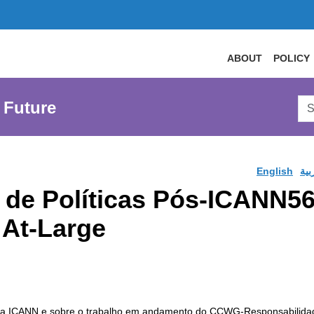
ABOUT
POLICY
Sea
 Future
AtL
Web
English
بية
 de Políticas Pós-ICANN56
At-Large
o da ICANN e sobre o trabalho em andamento do CCWG-Responsabilid