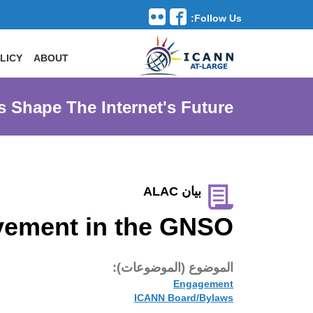
Follow Us:
Toggle navigation
LICY
ABOUT
s Shape The Internet's Future
بيان ALAC
lvement in the GNSO
الموضوع (الموضوعات):
Engagement
ICANN Board/Bylaws