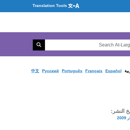
Translation Tools
Se
AtL
Search
Web
بية
Español
Français
Português
Pусский
中文
يخ النشر: