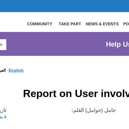
COMMUNITY
TAKE PART
NEWS & EVENTS
PO
arch
Help U
arge
site
English
العر
Report on User invo
حامل (حوامل) القلم:
تار
4 مار 2009