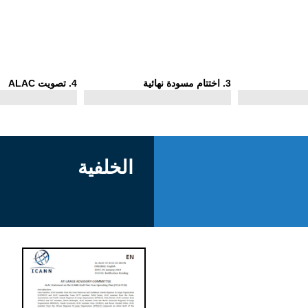
Phase
Phase
3
. اختتام مسودة نهائية
4
. تصويت ALAC
4
3
الخلفية