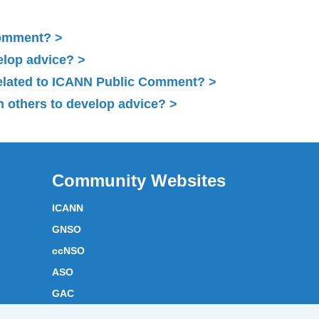
Comment?
elop advice?
related to ICANN Public Comment?
 others to develop advice?
Community Websites
ICANN
GNSO
ccNSO
ASO
GAC
ICANN Acronyms