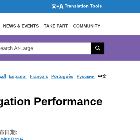
Translation Tools
NEWS & EVENTS
TAKE PART
COMMUNITY
rch
arge
Search
site
العر
Español
Français
Português
Pусский
中文
gation Performance
布日期:
13年3月21日