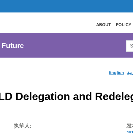
ABOUT
POLICY
Sea
 Future
AtL
Web
English
بية
LD Delegation and Redele
执笔人:
发
20