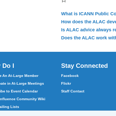
日
What is ICANN Public 
How does the ALAC dev
Is ALAC advice always 
Does the ALAC work with
 Do I
Stay Connected
 An At-Large Member
Facebook
pate in At-Large Meetings
Flickr
ibe to Event Calendar
Staff Contact
nfluence Community Wiki
iling Lists
pate in Vote