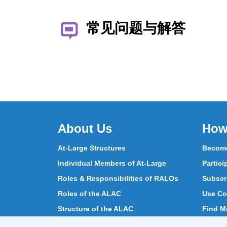
常见问题与解答
About Us
How
At-Large Structures
Become
Individual Members of At-Large
Partici
Roles & Responsibilities of RALOs
Subscr
Roles of the ALAC
Use Co
Structure of the ALAC
Find Ma
What Does the ALAC Do
Partici