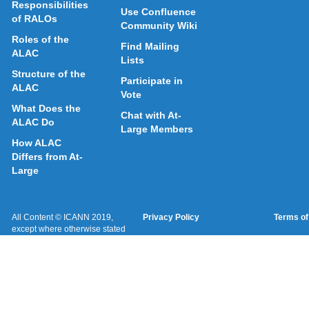
Responsibilities
Use Confluence
of RALOs
Community Wiki
Roles of the
Find Mailing
ALAC
Lists
Structure of the
Participate in
ALAC
Vote
What Does the
Chat with At-
ALAC Do
Large Members
How ALAC
Differs from At-
Large
All Content © ICANN 2019,
Privacy Policy
Terms of
except where otherwise stated