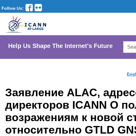
Follow Us:
Searc
Help Us Shape The Internet's Future
AtLar
Websi
Engl
Заявление ALAC, адрес
директоров ICANN О по
возражениям к новой с
относительно GTLD G