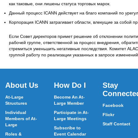
как таковые, они лишены статуса торговых марок.
Данный процесс ICANN действует на благо компаний по урегул
Корпорация ICANN затрагивает области, влекущие за собой пр
Если Совет директоров примет решение об отклонении полити
рабочей группе, ответственной за процесс внедрения, обрати
стремиться уменьшить негативные последствия. Комитет ALAC
группой работу по реализации указанных в запросе изменений
About Us
How Do I
Stay
Connecte
At-Large
Become An At-
Structures
Large Member
Facebook
Individual
Participate in At-
Flickr
Members of At-
Large Meetings
Staff Contact
Large
Subscribe to
Roles &
Event Calendar