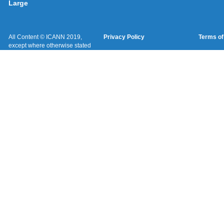
Large
All Content © ICANN 2019,
Privacy Policy
Terms of
except where otherwise stated