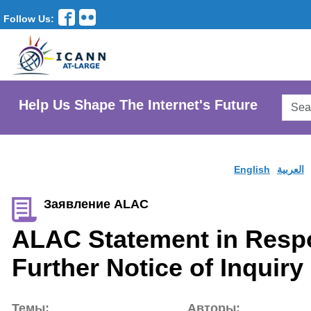
Follow Us:
Searc
Help Us Shape The Internet's Future
AtLar
Websi
English
العربية
Заявление ALAC
ALAC Statement in Resp
Further Notice of Inquiry
Темы:
Авторы: