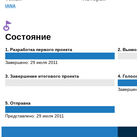
IANA
Состояние
Phase
Phase
1
. Разработка первого проекта
2
. Выне
1
2
Завершено:
29 июля 2011
Phase
Phase
3
. Завершение итогового проекта
4
. Голо
3
4
Заверше
Phase
5
. Отправка
5
Представлено:
29 июля 2011