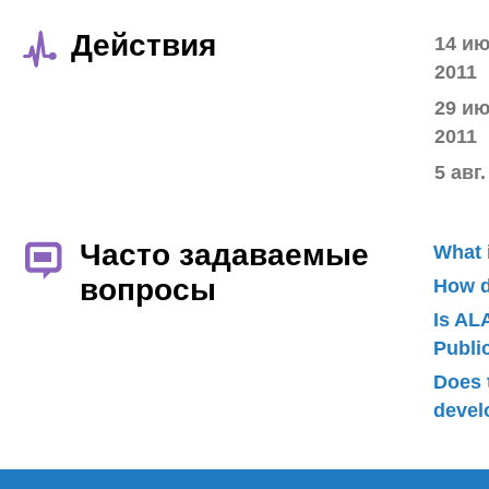
Действия
14 и
2011
29 и
2011
5 авг.
Часто задаваемые
What 
вопросы
How d
Is AL
Publ
Does 
devel