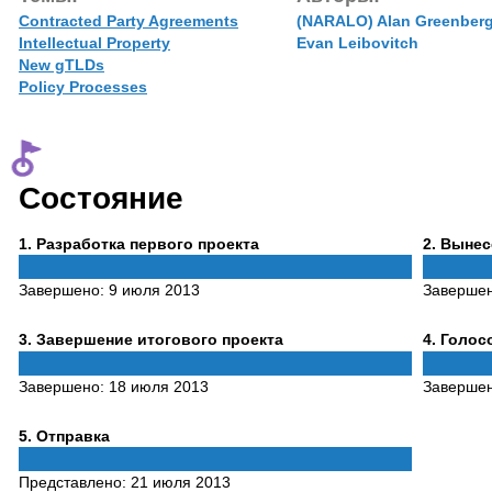
Contracted Party Agreements
(NARALO) Alan Greenber
Intellectual Property
Evan Leibovitch
New gTLDs
Policy Processes
Состояние
Phase
Phase
1
. Разработка первого проекта
2
. Выне
1
2
Завершено:
9 июля 2013
Заверше
Phase
Phase
3
. Завершение итогового проекта
4
. Голо
3
4
Завершено:
18 июля 2013
Заверше
Phase
5
. Отправка
5
Представлено:
21 июля 2013