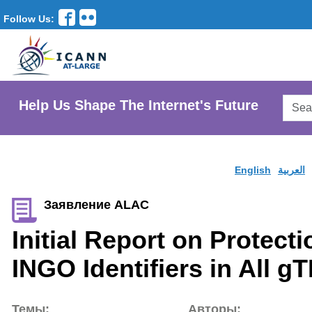
Follow Us:
Searc
Help Us Shape The Internet's Future
AtLar
Websi
English
العربية
Заявление ALAC
Initial Report on Protect
INGO Identifiers in All g
Темы:
Авторы: