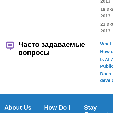
2013
18 и
2013
21 и
2013
Часто задаваемые
What 
вопросы
How d
Is AL
Publ
Does 
devel
About Us
How Do I
Stay