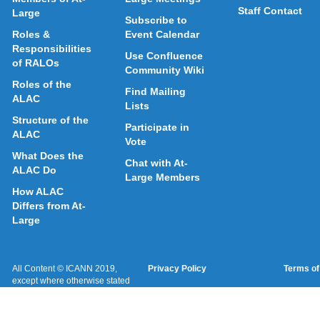
Staff Contact
Large
Subscribe to
Roles &
Event Calendar
Responsibilities
Use Confluence
of RALOs
Community Wiki
Roles of the
Find Mailing
ALAC
Lists
Structure of the
Participate in
ALAC
Vote
What Does the
Chat with At-
ALAC Do
Large Members
How ALAC
Differs from At-
Large
All Content © ICANN 2019,
Privacy Policy
Terms of
except where otherwise stated