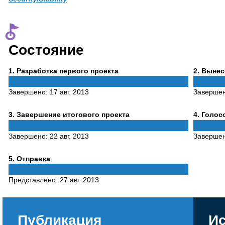
Состояние
Phase
Phase
1
. Разработка первого проекта
2
. Выне
1
2
Завершено:
17 авг. 2013
Заверше
Phase
Phase
3
. Завершение итогового проекта
4
. Голо
3
4
Завершено:
22 авг. 2013
Заверше
Phase
5
. Отправка
5
Представлено:
27 авг. 2013
Публикация
Ис