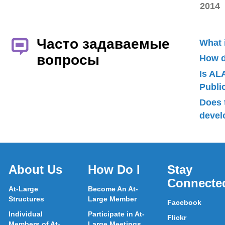
2014
Часто задаваемые
What 
вопросы
How d
Is AL
Publ
Does 
devel
About Us
How Do I
Stay
Connecte
At-Large
Become An At-
Structures
Large Member
Facebook
Individual
Participate in At-
Flickr
Members of At-
Large Meetings