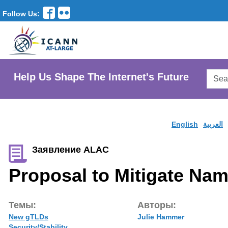
Follow Us:
Searc
Help Us Shape The Internet's Future
AtLar
Websi
English
العربية
Заявление ALAC
Proposal to Mitigate Nam
Темы:
Авторы:
New gTLDs
Julie Hammer
Security/Stability