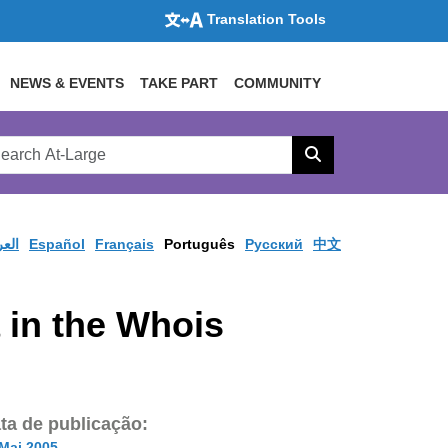
Translation Tools
NEWS & EVENTS
TAKE PART
COMMUNITY
rch
arge
Search
site
العر
Español
Français
Português
Pусский
中文
 in the Whois
ta de publicação:
Mai 2005