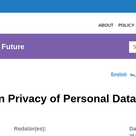
ABOUT
POLICY
Sea
 Future
AtL
Web
English
بية
Privacy of Personal Data
Redator(es):
Da
20 