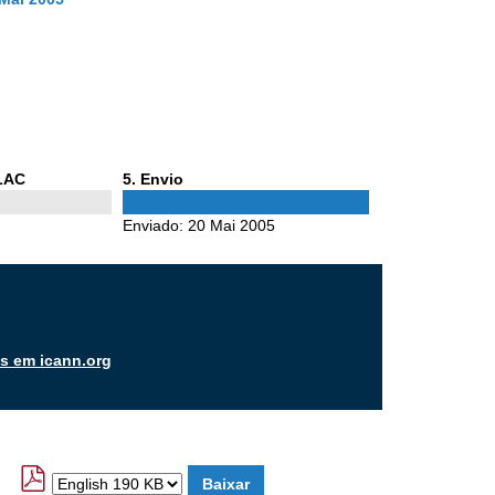
Phase
ALAC
5
. Envio
5
Enviado:
20 Mai 2005
os em icann.org