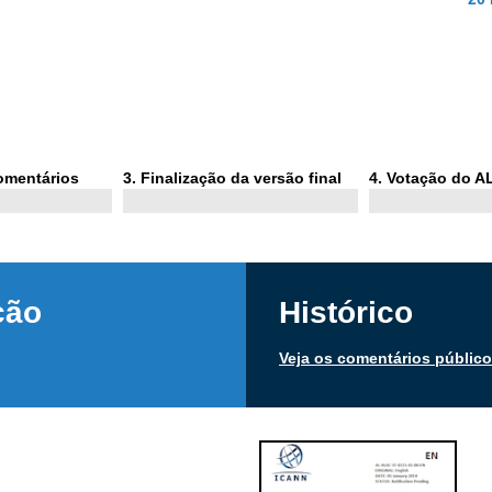
Phase
Phase
comentários
3
. Finalização da versão final
4
. Votação do 
3
4
ção
Histórico
Veja os comentários públic