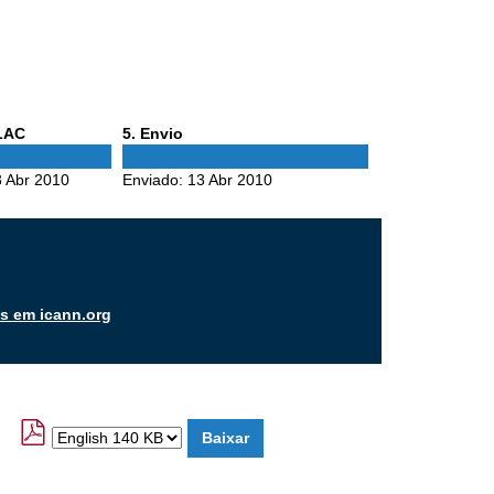
Phase
ALAC
5
. Envio
5
 Abr 2010
Enviado:
13 Abr 2010
os em icann.org