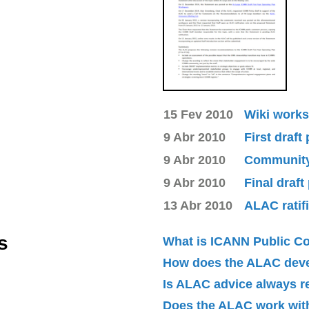
15 Fev 2010
Wiki works
9 Abr 2010
First draft
9 Abr 2010
Community 
9 Abr 2010
Final draft
13 Abr 2010
ALAC ratif
s
What is ICANN Public 
How does the ALAC dev
Is ALAC advice always 
Does the ALAC work with