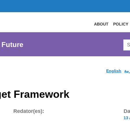
ABOUT
POLICY
Sea
 Future
AtL
Web
English
بية
get Framework
Redator(es):
Da
13 