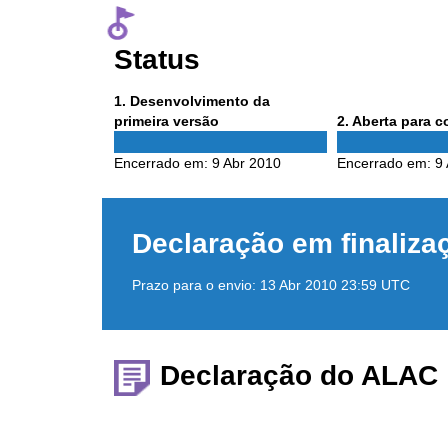
Status
Phase
1
. Desenvolvimento da
1
Phase
primeira versão
2
. Aberta para 
2
Encerrado em:
9 Abr 2010
Encerrado em:
9
Declaração em finaliza
Prazo para o envio:
13 Abr 2010 23:59 UTC
Declaração do ALAC