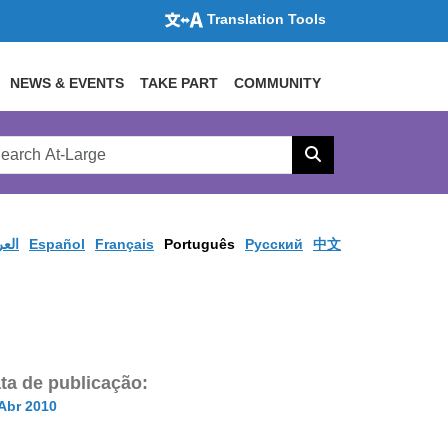
Translation Tools
NEWS & EVENTS
TAKE PART
COMMUNITY
rch
arge
Search
site
العر
Español
Français
Português
Pусский
中文
ta de publicação:
Abr 2010