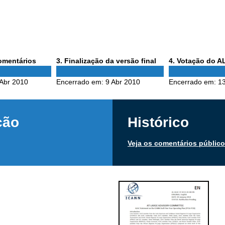
Phase
Phase
comentários
3
. Finalização da versão final
4
. Votação do 
3
4
 Abr 2010
Encerrado em:
9 Abr 2010
Encerrado em:
13
ção
Histórico
Veja os comentários públic