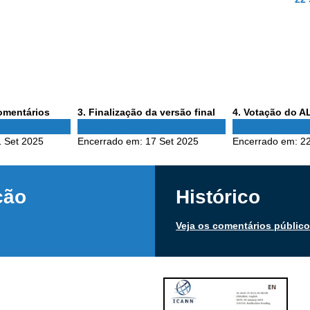
Phase
Phase
comentários
3
. Finalização da versão final
4
. Votação do 
3
4
1 Set 2025
Encerrado em:
17 Set 2025
Encerrado em:
22
ção
Histórico
Veja os comentários públic