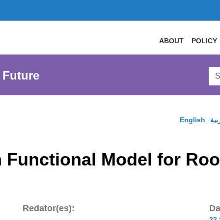
ABOUT
POLICY
Sea
 Future
AtL
Web
English
بية
Functional Model for Roo
Redator(es):
Da
22 