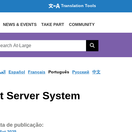
Translation Tools
NEWS & EVENTS
TAKE PART
COMMUNITY
rch
arge
Search
site
العر
Español
Français
Português
Pусский
中文
t Server System
ta de publicação:
Set 2025