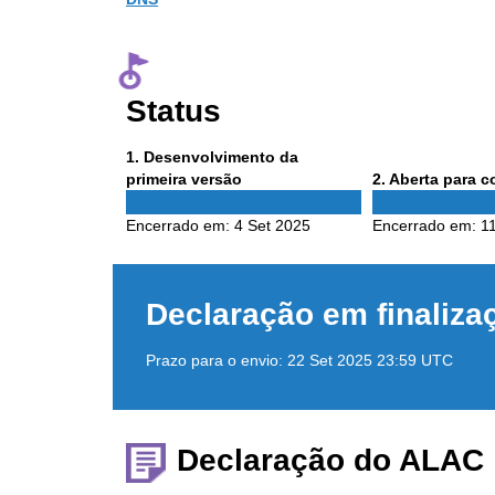
Status
Phase
1
. Desenvolvimento da
1
Phase
primeira versão
2
. Aberta para 
2
Encerrado em:
4 Set 2025
Encerrado em:
1
Declaração em finaliza
Prazo para o envio:
22 Set 2025 23:59 UTC
Declaração do ALAC