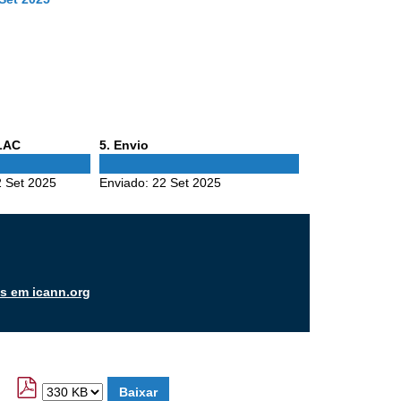
Phase
ALAC
5
. Envio
5
 Set 2025
Enviado:
22 Set 2025
os em icann.org