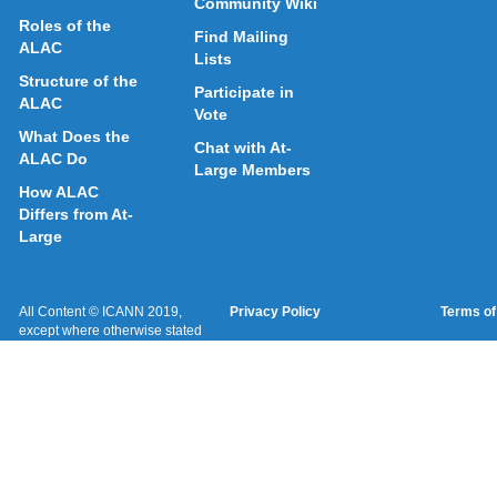
Community Wiki
Roles of the
Find Mailing
ALAC
Lists
Structure of the
Participate in
ALAC
Vote
What Does the
Chat with At-
ALAC Do
Large Members
How ALAC
Differs from At-
Large
All Content © ICANN 2019,
Privacy Policy
Terms of
except where otherwise stated