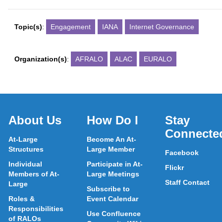
Topic(s)
:
Engagement
IANA
Internet Governance
Organization(s)
:
AFRALO
ALAC
EURALO
About Us
How Do I
Stay
Connecte
At-Large
Become An At-
Structures
Large Member
Facebook
Individual
Participate in At-
Flickr
Members of At-
Large Meetings
Staff Contact
Large
Subscribe to
Roles &
Event Calendar
Responsibilities
Use Confluence
of RALOs