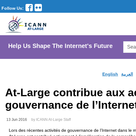
Follow Us:
Searc
Help Us Shape The Internet's Future
AtLar
Websi
English
العربية
At-Large contribue aux act
gouvernance de l’Interne
13 Jun 2016
by ICANN At-Large Staff
Lors des récentes activités de gouvernance de l’Internet dans l