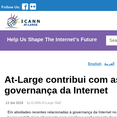
Follow Us:
Searc
Help Us Shape The Internet's Future
AtLar
Websi
English
العربية
At-Large contribui com a
governança da Internet
13 Jun 2016
by ICANN At-Large Staff
Em atividades recentes relacionadas à governança da Internet 