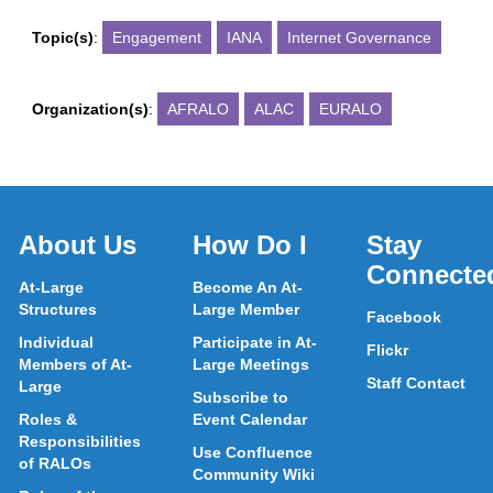
Topic(s)
:
Engagement
IANA
Internet Governance
Organization(s)
:
AFRALO
ALAC
EURALO
About Us
How Do I
Stay
Connecte
At-Large
Become An At-
Structures
Large Member
Facebook
Individual
Participate in At-
Flickr
Members of At-
Large Meetings
Staff Contact
Large
Subscribe to
Roles &
Event Calendar
Responsibilities
Use Confluence
of RALOs
Community Wiki