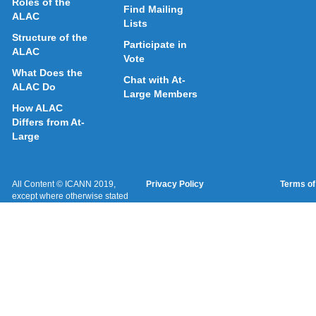
Roles of the
Find Mailing
ALAC
Lists
Structure of the
Participate in
ALAC
Vote
What Does the
Chat with At-
ALAC Do
Large Members
How ALAC
Differs from At-
Large
All Content © ICANN 2019,
Privacy Policy
Terms of
except where otherwise stated