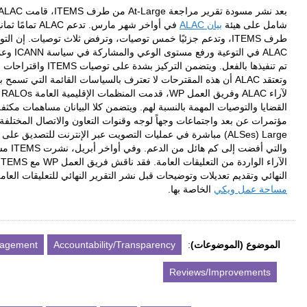
ITE
، قامت
ALAC
وفريق عمل (
WP
) مرجعة
At-Large
بتقديم جواب
م
ALAC
تمامًا ثمانية توصيات من أصل ست عشرة توصية مقترحة من
 توصيات. إن التوصيات التي تدعمها
ALAC
تتعلق بشكل عام بأدوار
 سياسة
ICANN
وعملياتها. وتعتقد
ALAC
أن الكثير من هذه التوصيات قد
ITEM
واقتراحات التنفیذ تغییرات ھیکلیة کبیرة لمجتمع
At-Large
.
ائمة التي تسمح بالأعضاء الفرديين وتدعمهم. مع تبني آراء مماثلة
ية العامة
RALOs
الخمس بشكل مشترك
بيان منفصل
ركزّ على
بيانان مساهمات مكثفة تصاعدية من مختلف مجتمع
At-Large
عبر
ل المختلفة. وتجدر الإشارة إلى مشاركة 73 هيكل منظمة
At-
نت للتصديق على بيان المنظمة المنظمات الإقليمية العامة
RALO
،
ل، نشرت
ITEMS
مسودة التقرير النهائي والذي يرمي إلى النظر في
عمل
WP
مع
ITEMS
بخصوص التغييرات التي أجريت في مسودة التقرير
ئي للتعليقات العامة. ولتتبع عملية مراجعة
At-Large
، يُرجى زيارة
Policy Processes
Engagement
Acco