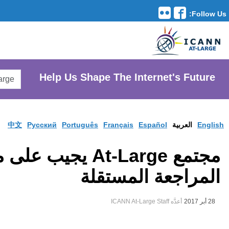
Translation Tools
avigation
Search
He
AtLarge
Search
Website
中文
Pусски
At-Lar يجيب على مسودة تقرير