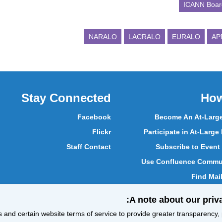
ICANN Boar
NARALO
LACRALO
EURALO
AP
Stay Connected
How
Facebook
Become An At-Larg
Flickr
Participate in At-Large
Staff Contact
Subscribe to Event
Use Confluence Commun
Find Mail
Participa
A note about our priva
Chat with At-Larg
and certain website terms of service to provide greater transparency, p