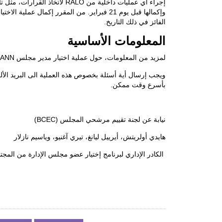
إجراء أي عمليات داخلية من
RALO
لاتخاذ القرارات، مثل ت
الفائز في ذلك التاريخ.
المعلومات الأساسية
لمزيد من المعلومات، حول عملية اختيار مدير مجلس
CANN
ويجب إرسال أية أسئلة بخصوص هذه العملية الى البريد الأ
بأسرع وقت ممكن.
نيابة عن لجنة تقييم مرشحي المجلس (
BCEC
)
هايدي أولريتش، أيرييل ليانغ، تيري آغنيو، وياسيم نازلار
الكادر الإداري لبرنامج إختيار عضو مجلس الإدارة من الم