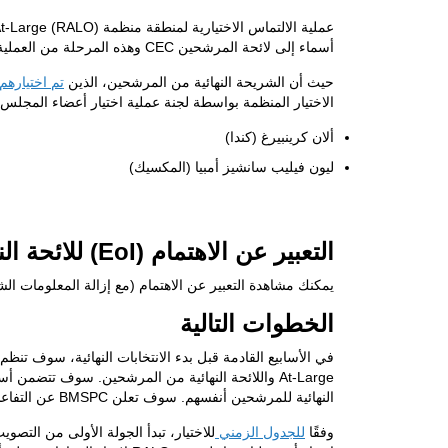
عملية الالتماس الاختيارية لمنطقة منظمة
t-Large (RALO)
أسماء إلى لائحة المرشحين
CEC
وهذه المرحلة من العملية 
حيث أن الشريحة النهائية من المرشحين، الذين
تم اختياره
الاختيار المنظمة بواسطة لجنة عملية اختيار أعضاء المجلس
ألان كرينبيرغ (كندا)
ليون فيليب سانشيز أمبيا (المكسيك)
التعبير عن الاهتمام (
EoI
) للائحة ا
يمكنك مشاهدة التعبير عن الاهتمام (مع إزالة المعلومات ال
الخطوات التالية
في الأسابيع القادمة قبل بدء الانتخابات النهائية، سوف تنظم
At-Large
واللائحة النهائية من المرشحين. سوف تتضمن أس
النهائية للمرشحين أنفسهم. سوف تعلن
BMSPC
عن التفاع
وفقًا
للجدول الزمني