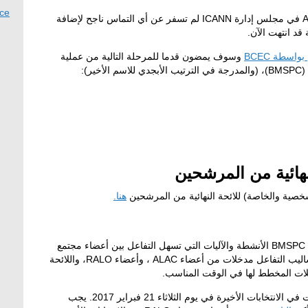
ace
A
في مجلس إدارة
ICANN
لم تسفر عن أي التماس ناجح لإضافة
قد انتهت الآن.
م بواسطة
BCEC
وسوف يمضون قدما للمرحلة التالية من عملية
(BMSPC)
، (والمدرجة في الترتيب الأبجدي للاسم الأخير):
لنهائية من المرشحين
شخصية والخاصة) للائحة النهائية من المرشحين
هنا.
BMSPC
الأنشطة والآليات التي تسهل التفاعل بين أعضاء مجتمع
اليب التفاعل مدخلات من أعضاء
ALAC
، وأعضاء
RALO
، واللائحة
لات المخطط لها في الوقت المناسب.
للاختيار، تبدأ الجولة الأولى من التصويت في الانتخابات الأخيرة في يوم الثلاثاء 21 فبراير 2017. يجب