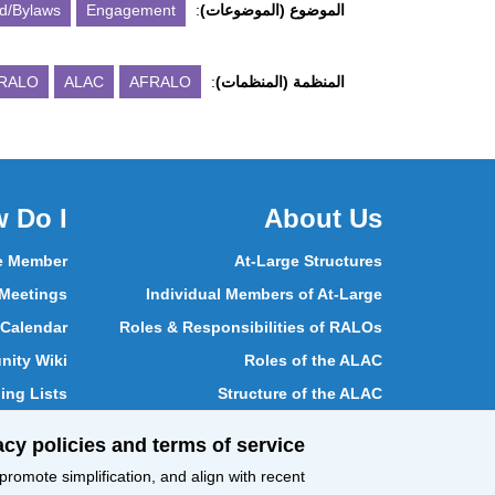
الموضوع (الموضوعات)
:
Engagement
d/Bylaws
المنظمة (المنظمات)
:
AFRALO
ALAC
RALO
 Do I
About Us
e Member
At-Large Structures
 Meetings
Individual Members of At-Large
 Calendar
Roles & Responsibilities of RALOs
ity Wiki
Roles of the ALAC
ing Lists
Structure of the ALAC
te in Vote
What Does the ALAC Do
cy policies and terms of service:
e Members
How ALAC Differs from At-Large
romote simplification, and align with recent