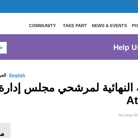
COMMUNITY
TAKE PART
NEWS & EVENTS
PO
arch
Help U
arge
site
English
العر
مز