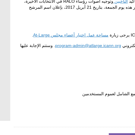
أكيد
الناخبين
وتوجيه أصوات رؤساء
RALO
في الانتخابات الأخيرة،
وإكمالها قبل يوم 21 فبراير. من المقرر إكمال عملية الاختيار هذه يوم الجمعة، بتاريخ 21 أبريل 2017، بإعلان اسم المرشح
I
يرجى زيارة
مساحة عمل اختيار أعضاء مجلس
At-Large
.
لكتروني
program-admin@atlarge.icann.org
. وستتم الإجابة عليها
جتمع الشامل لعموم المستخدمين