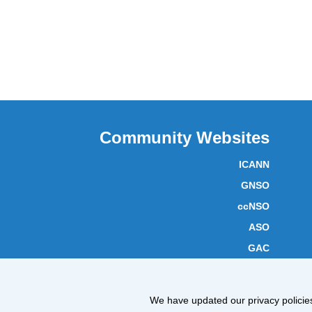
Community Websites
ICANN
GNSO
ccNSO
ASO
GAC
ICANN Acronyms
Website Feedback
We have updated our privacy policies 