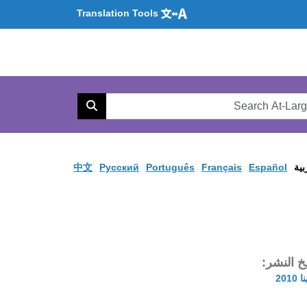
Translation Tools
Se
AtL
Search
Web
بية
Español
Français
Português
Pусский
中文
يخ النشر: