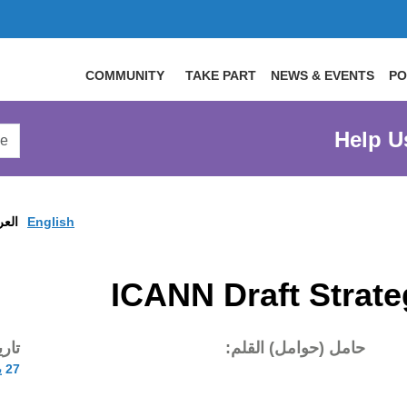
COMMUNITY
TAKE PART
NEWS & EVENTS
PO
arch
Help U
arge
site
English
العر
ICANN Draft Strate
حامل (حوامل) القلم:
تار
27 ينا 2010