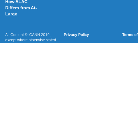
How ALAC
Differs from At-
Large
All Content © ICANN 2019,
Privacy Policy
Terms of
except where otherwise stated