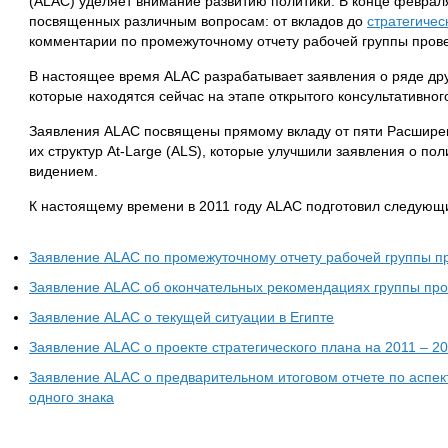
(ALAC) уделяет внимание развитию политики. В конце февраля
посвященных различным вопросам: от вкладов до
стратегичес
комментарии по промежуточному отчету рабочей группы прове
В настоящее время ALAC разрабатывает заявления о ряде друг
которые находятся сейчас на этапе открытого консультативног
Заявления ALAC посвящены прямому вкладу от пяти Расшире
их структур At-Large (ALS), которые улучшили заявления о по
видением.
К настоящему времени в 2011 году ALAC подготовил следующ
Заявление ALAC по промежуточному отчету рабочей группы п
Заявление ALAC об окончательных рекомендациях группы про
Заявление ALAC о текущей ситуации в Египте
Заявление ALAC о проекте стратегического плана на 2011 – 201
Заявление ALAC о предварительном итоговом отчете по аспек
одного знака