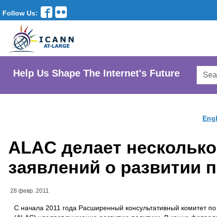
Follow Us:
Searc
Help Us Shape The Internet's Future
AtLar
Websi
Engl
ALAC делает нескольк
заявлений о развитии 
28 февр. 2011
С начала 2011 года Расширенный консультативный комитет п