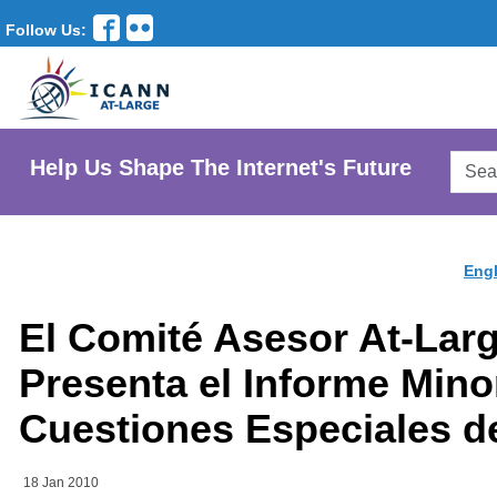
Follow Us:
Searc
Help Us Shape The Internet's Future
AtLar
Websi
Engl
El Comité Asesor At-Lar
Presenta el Informe Mino
Cuestiones Especiales d
18 Jan 2010