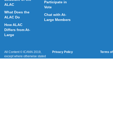
Participate in
ALAC
Vote
What Does the
Chat with At-
ALAC Do
Large Members
How ALAC
Differs from At-
Large
All Content © ICANN 2019,
Privacy Policy
Terms of
except where otherwise stated