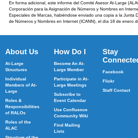
En forma adicional, este informe del Comité Asesor At-Large (ALAC
Corporación para la Asignación de Números y Nombres en Interne
Especiales de Marcas, habiéndose enviado una copia a la Junta Di
de Números y Nombres en Internet (ICANN), el día 18 de enero d
About Us
How Do I
Stay
Connecte
At-Large
Become An At-
Structures
Large Member
Facebook
Individual
Participate in At-
Flickr
Members of At-
Large Meetings
Staff Contact
Large
Subscribe to
Roles &
Event Calendar
Responsibilities
Use Confluence
of RALOs
Community Wiki
Roles of the
Find Mailing
ALAC
Lists
Structure of the