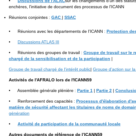
•
Discussions de l'ALAC
sur les changements d'un des statu
enchères, l'initiative de document des processus de l'ICANN
Réunions conjointes :
GAC
|
SSAC
• Réunions avec les départements de l’ICANN :
Protection d
•
Discussions ATLAS III
• Réunions des groupes de travail :
Groupe de travail sur le 
charg
é
de la sensibilisation et de la participation
|
Groupe de travail chargé de l'intérêt public
|
Groupe d’action sur la
Activit
é
s de l'AFRALO lors de l'ICANN59
• Assemblée générale plénière :
Partie 1
|
Partie 2
|
Conclusi
• Renforcement des capacités :
Processus d'
é
laboration d'a
mati
è
re de s
é
curit
é
affectant les titulaires de noms de domai
génération
•
Activit
é
de participation de la communaut
é
locale
Autres documents de r
é
f
é
rence de l
’
ICANN59