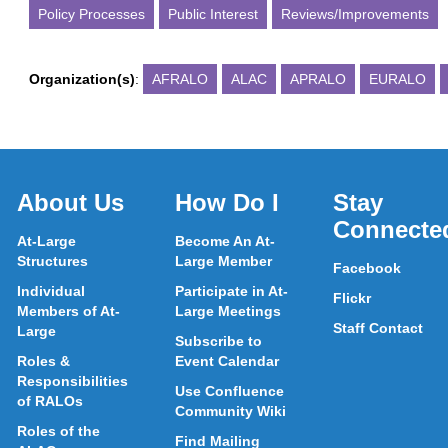
Policy Processes
Public Interest
Reviews/Improvements
Organization(s)
:
AFRALO
ALAC
APRALO
EURALO
About Us
How Do I
Stay
Connecte
At-Large
Become An At-
Structures
Large Member
Facebook
Individual
Participate in At-
Flickr
Members of At-
Large Meetings
Staff Contact
Large
Subscribe to
Roles &
Event Calendar
Responsibilities
Use Confluence
of RALOs
Community Wiki
Roles of the
Find Mailing