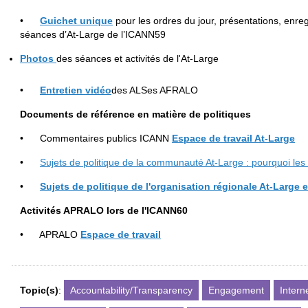
•
Guichet unique
pour les ordres du jour, présentations, enreg
séances d’At-Large de l’ICANN59
Photos
des séances et activités de l'At-Large
•
Entretien vid
é
o
des ALSes AFRALO
Documents de référence en matière de politiques
• Commentaires publics ICANN
Espace de travail At-Large
•
Sujets de politique de la communauté At-Large : pourquoi les ut
•
Sujets de politique de l'organisation r
é
gionale At-Large 
Activit
é
s APRALO lors de l'ICANN60
• APRALO
Espace de travail
Topic(s)
:
Accountability/Transparency
Engagement
Inter