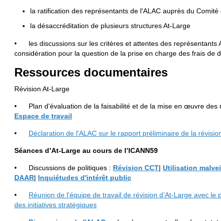
la ratification des représentants de l'ALAC auprès du Comité
la désaccréditation de plusieurs structures At-Large
• les discussions sur les critères et attentes des représentants
considération pour la question de la prise en charge des frais de 
Ressources documentaires
Révision At-Large
• Plan d'évaluation de la faisabilité et de la mise en œuvre des
Espace de travail
•
Déclaration de l'ALAC sur le rapport préliminaire de la révisio
S
é
ances d
’
At-Large au cours de l
’
ICANN59
• Discussions de politiques :
R
é
vision CCT
|
Utilisation malve
DAAR
|
Inqui
é
tudes d'int
é
r
ê
t public
•
Réunion de l'équipe de travail de révision d’At-Large avec le p
des initiatives stratégiques