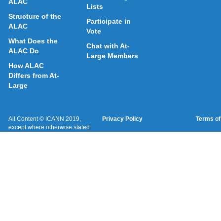
ALAC
Lists
Structure of the
Participate in
ALAC
Vote
What Does the
Chat with At-
ALAC Do
Large Members
How ALAC
Differs from At-
Large
All Content © ICANN 2019,
Privacy Policy
Terms of
except where otherwise stated