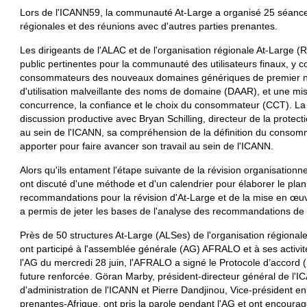
Lors de l'ICANN59, la communauté At-Large a organisé 25 séances,
régionales et des réunions avec d'autres parties prenantes.
Les dirigeants de l'ALAC et de l'organisation régionale At-Large (
public pertinentes pour la communauté des utilisateurs finaux, y c
consommateurs des nouveaux domaines génériques de premier nive
d'utilisation malveillante des noms de domaine (DAAR), et une mise
concurrence, la confiance et le choix du consommateur (CCT). La
discussion productive avec Bryan Schilling, directeur de la prote
au sein de l'ICANN, sa compréhension de la définition du consomma
apporter pour faire avancer son travail au sein de l'ICANN.
Alors qu'ils entament l'étape suivante de la révision organisation
ont discuté d'une méthode et d'un calendrier pour élaborer le plan 
recommandations pour la révision d'At-Large et de la mise en œuv
a permis de jeter les bases de l'analyse des recommandations de 
Près de 50 structures At-Large (ALSes) de l'organisation régiona
ont participé à l'assemblée générale (AG) AFRALO et à ses activi
l'AG du mercredi 28 juin, l'AFRALO a signé le Protocole d’accord 
future renforcée. Göran Marby, président-directeur général de l
d'administration de l'ICANN et Pierre Dandjinou, Vice-président en 
prenantes-Afrique, ont pris la parole pendant l'AG et ont encourag