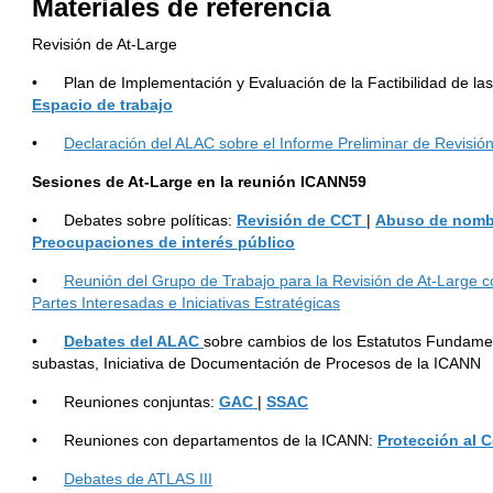
Materiales
de referencia
Revisión de At-Large
• Plan de Implementación y Evaluación de la Factibilidad de la
Espacio de trabajo
•
Declaración del ALAC sobre el Informe Preliminar de Revisió
Sesiones de At-Large en la reuni
ó
n ICANN59
• Debates sobre políticas:
Revisi
ó
n de CCT
|
Abuso de nomb
Preocupaciones de inter
é
s p
ú
blico
•
Reunión del Grupo de Trabajo para la Revisión de At-Large co
Partes Interesadas e Iniciativas Estratégicas
•
Debates del ALAC
sobre cambios de los Estatutos Fundame
subastas, Iniciativa de Documentación de Procesos de la ICANN
• Reuniones conjuntas:
GAC
|
SSAC
• Reuniones con departamentos de la ICANN:
Protecci
ó
n al 
•
Debates de ATLAS III