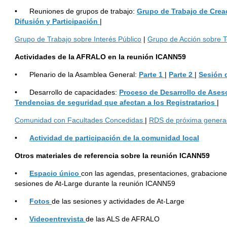
• Reuniones de grupos de trabajo:
Grupo de Trabajo de Crea
Difusi
ó
n y Participaci
ó
n
|
Grupo de Trabajo sobre Interés Público
|
Grupo de Acción sobre T
Actividades de la AFRALO en la reuni
ó
n ICANN59
• Plenario de la Asamblea General:
Parte 1
|
Parte 2
|
Sesi
ó
n 
• Desarrollo de capacidades:
Proceso de Desarrollo de Ases
Tendencias de seguridad que afectan a los Registratarios
|
Comunidad con Facultades Concedidas
|
RDS de próxima genera
•
Actividad de participaci
ó
n de la comunidad local
Otros materiales de referencia sobre la reuni
ó
n ICANN59
•
Espacio
ú
nico
con las agendas, presentaciones, grabaciones
sesiones de At-Large durante la reunión ICANN59
•
Fotos
de las sesiones y actividades de At-Large
•
Videoentrevista
de las ALS de AFRALO