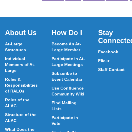
About Us
How Do I
Stay
Connecte
At-Large
Become An At-
Structures
Large Member
Facebook
Individual
Participate in At-
Flickr
Members of At-
Large Meetings
Staff Contact
Large
Subscribe to
Roles &
Event Calendar
Responsibilities
Use Confluence
of RALOs
Community Wiki
Roles of the
Find Mailing
ALAC
Lists
Structure of the
Participate in
ALAC
Vote
What Does the