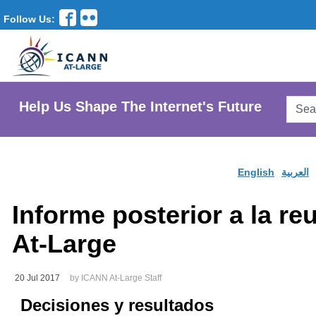
Follow Us:
Searc
Help Us Shape The Internet's Future
AtLar
Websi
English
العربية
Informe posterior a la r
At-Large
20 Jul 2017
by ICANN At-Large Staff
Decisiones
y resultados