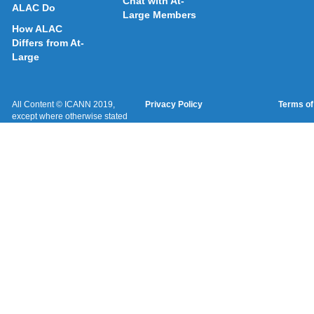
Chat with At-
ALAC Do
Large Members
How ALAC
Differs from At-
Large
All Content © ICANN 2019,
Privacy Policy
Terms of
except where otherwise stated