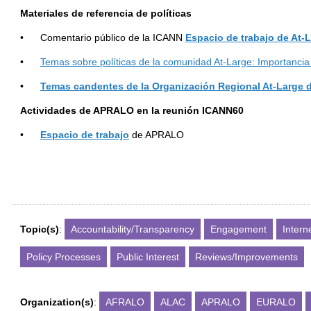
Materiales de referencia de políticas
• Comentario público de la ICANN
Espacio de trabajo de At-
•
Temas sobre políticas de la comunidad At-Large: Importancia 
•
Temas candentes de la Organizaci
ó
n Regional At-Large
Actividades de APRALO en la reuni
ó
n ICANN60
•
Espacio de trabajo
de APRALO
Topic(s)
:
Accountability/Transparency
Engagement
Inter
Policy Processes
Public Interest
Reviews/Improvements
Organization(s)
:
AFRALO
ALAC
APRALO
EURALO