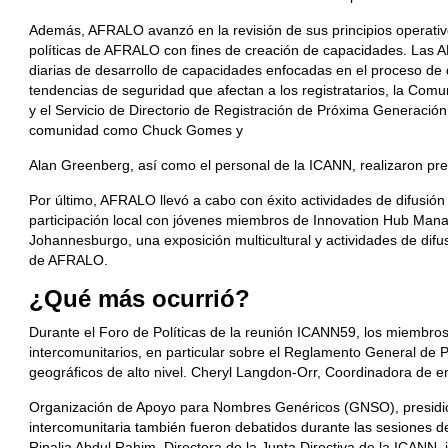
Además, AFRALO avanzó en la revisión de sus principios operativ
políticas de AFRALO con fines de creación de capacidades. Las 
diarias de desarrollo de capacidades enfocadas en el proceso de
tendencias de seguridad que afectan a los registratarios, la Com
y el Servicio de Directorio de Registración de Próxima Generació
comunidad como Chuck Gomes y
Alan Greenberg, así como el personal de la ICANN, realizaron pr
Por último, AFRALO llevó a cabo con éxito actividades de difusión
participación local con jóvenes miembros de Innovation Hub Ma
Johannesburgo, una exposición multicultural y actividades de difu
de AFRALO.
¿
Qu
é
m
á
s
ocurrió?
Durante el Foro de Políticas de la reunión ICANN59, los miembros
intercomunitarios, en particular sobre el Reglamento General de
geográficos de alto nivel. Cheryl Langdon-Orr, Coordinadora de e
Organización de Apoyo para Nombres Genéricos (GNSO), presidió
intercomunitaria también fueron debatidos durante las sesiones de
Rinalia Abdul Rahim, Directora de la Junta Directiva de la ICANN