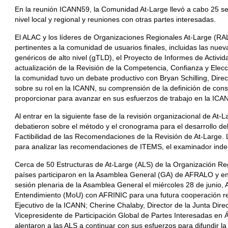
En la reunión ICANN59, la Comunidad At-Large llevó a cabo 25 ses
nivel local y regional y reuniones con otras partes interesadas.
El ALAC y los líderes de Organizaciones Regionales At-Large (RA
pertinentes a la comunidad de usuarios finales, incluidas las nue
genéricos de alto nivel (gTLD), el Proyecto de Informes de Acti
actualización de la Revisión de la Competencia, Confianza y Elec
la comunidad tuvo un debate productivo con Bryan Schilling, Dire
sobre su rol en la ICANN, su comprensión de la definición de con
proporcionar para avanzar en sus esfuerzos de trabajo en la ICA
Al entrar en la siguiente fase de la revisión organizacional de At-
debatieron sobre el método y el cronograma para el desarrollo de
Factibilidad de las Recomendaciones de la Revisión de At-Large.
para analizar las recomendaciones de ITEMS, el examinador inde
Cerca de 50 Estructuras de At-Large (ALS) de la Organización Re
países participaron en la Asamblea General (GA) de AFRALO y en 
sesión plenaria de la Asamblea General el miércoles 28 de juni
Entendimiento (MoU) con AFRINIC para una futura cooperación re
Ejecutivo de la ICANN; Cherine Chalaby, Director de la Junta Dire
Vicepresidente de Participación Global de Partes Interesadas en 
alentaron a las ALS a continuar con sus esfuerzos para difundir l