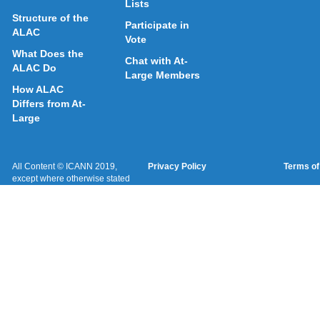
Lists
Structure of the
Participate in
ALAC
Vote
What Does the
Chat with At-
ALAC Do
Large Members
How ALAC
Differs from At-
Large
All Content © ICANN 2019,
Privacy Policy
Terms of
except where otherwise stated