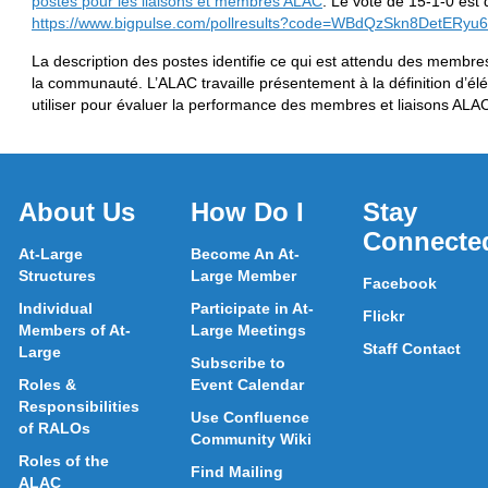
postes pour les liaisons et membres ALAC
. Le vote de 15-1-0 est 
https://www.bigpulse.com/pollresults?code=WBdQzSkn8DetERyu6
La description des postes identifie ce qui est attendu des membres
la communauté. L’ALAC travaille présentement à la définition d’
utiliser pour évaluer la performance des membres et liaisons ALA
About Us
How Do I
Stay
Connecte
At-Large
Become An At-
Structures
Large Member
Facebook
Individual
Participate in At-
Flickr
Members of At-
Large Meetings
Staff Contact
Large
Subscribe to
Roles &
Event Calendar
Responsibilities
Use Confluence
of RALOs
Community Wiki
Roles of the
Find Mailing
ALAC