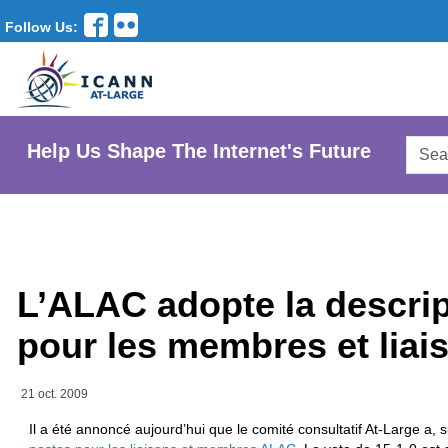
Follow Us:
Searc
Help Us Shape The Internet's Future
AtLar
Websi
L’ALAC adopte la descrip
pour les membres et lia
21 oct. 2009
Il a été annoncé aujourd’hui que le comité consultatif At-Large a, 