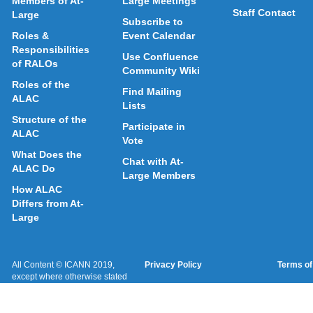
Members of At-
Large Meetings
Staff Contact
Large
Subscribe to
Roles &
Event Calendar
Responsibilities
Use Confluence
of RALOs
Community Wiki
Roles of the
Find Mailing
ALAC
Lists
Structure of the
Participate in
ALAC
Vote
What Does the
Chat with At-
ALAC Do
Large Members
How ALAC
Differs from At-
Large
All Content © ICANN 2019,
Privacy Policy
Terms of
except where otherwise stated