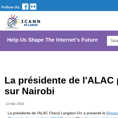
Follow Us:
Searc
Help Us Shape The Internet's Future
AtLar
Websi
La présidente de l'ALAC 
sur Nairobi
12 mar. 2010
La présidente de l'ALAC Cheryl Langdon-Orr a présenté le (
Rappo