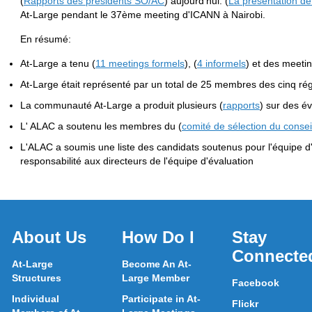
(
Rapports des présidents SO/AC
) aujourd'hui. (
La présentation de
At-Large pendant le 37ème meeting d'ICANN à Nairobi.
En résumé:
At-Large a tenu (
11 meetings formels
), (
4 informels
) et des meetin
At-Large était représenté par un total de 25 membres des cinq ré
La communauté At-Large a produit plusieurs (
rapports
) sur des é
L' ALAC a soutenu les membres du (
comité de sélection du consei
L'ALAC a soumis une liste des candidats soutenus pour l'équipe d
responsabilité aux directeurs de l'équipe d'évaluation
About Us
How Do I
Stay
Connecte
At-Large
Become An At-
Structures
Large Member
Facebook
Individual
Participate in At-
Flickr